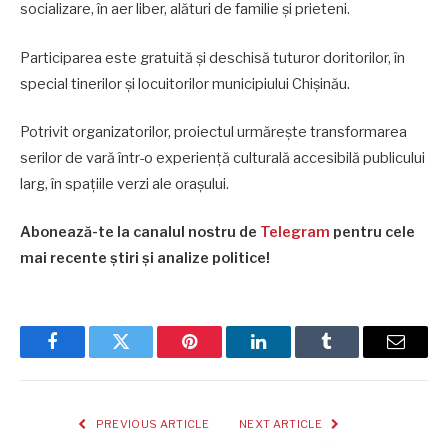
socializare, în aer liber, alături de familie și prieteni.
Participarea este gratuită și deschisă tuturor doritorilor, în
special tinerilor și locuitorilor municipiului Chișinău.
Potrivit organizatorilor, proiectul urmărește transformarea
serilor de vară într-o experiență culturală accesibilă publicului
larg, în spațiile verzi ale orașului.
Abonează-te la canalul nostru de
Telegram
pentru cele
mai recente știri și analize politice!
Facebook
Twitter
Pinterest
LinkedIn
Tumblr
Email
PREVIOUS ARTICLE
NEXT ARTICLE