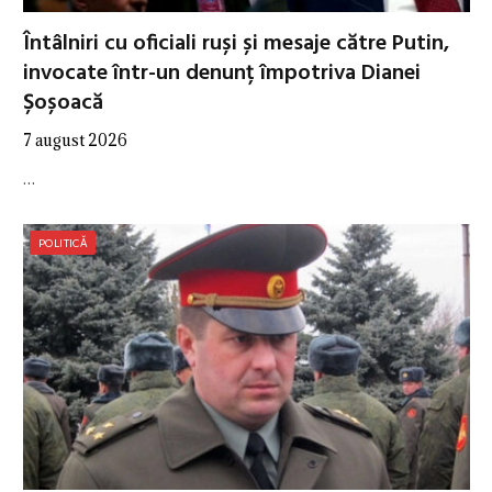
Întâlniri cu oficiali ruși și mesaje către Putin,
invocate într-un denunț împotriva Dianei
Șoșoacă
7 august 2026
…
POLITICĂ