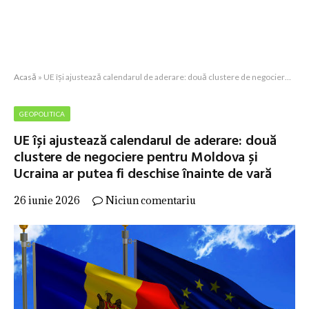
Acasă
»
UE își ajustează calendarul de aderare: două clustere de negociere pentru Moldova și Ucraina ar putea fi deschise înainte de vară
GEOPOLITICA
UE își ajustează calendarul de aderare: două
clustere de negociere pentru Moldova și
Ucraina ar putea fi deschise înainte de vară
26 iunie 2026
Niciun comentariu