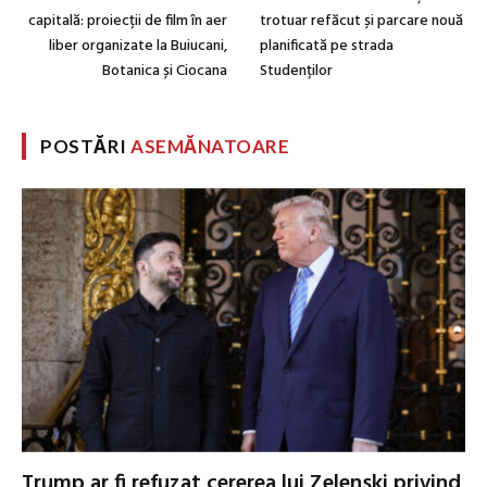
capitală: proiecții de film în aer
trotuar refăcut și parcare nouă
liber organizate la Buiucani,
planificată pe strada
Botanica și Ciocana
Studenților
POSTĂRI
ASEMĂNATOARE
Trump ar fi refuzat cererea lui Zelenski privind