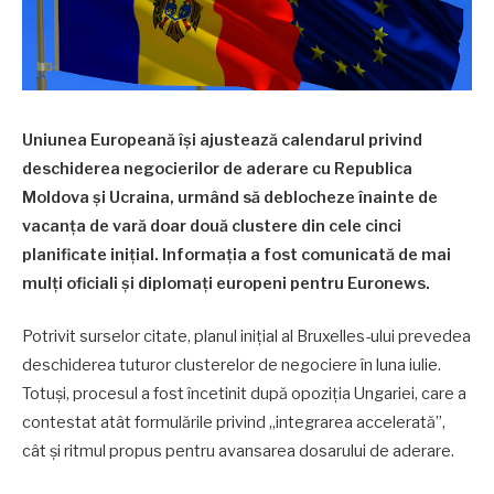
Uniunea Europeană își ajustează calendarul privind
deschiderea negocierilor de aderare cu Republica
Moldova și Ucraina, urmând să deblocheze înainte de
vacanța de vară doar două clustere din cele cinci
planificate inițial. Informația a fost comunicată de mai
mulți oficiali și diplomați europeni pentru Euronews.
Potrivit surselor citate, planul inițial al Bruxelles-ului prevedea
deschiderea tuturor clusterelor de negociere în luna iulie.
Totuși, procesul a fost încetinit după opoziția Ungariei, care a
contestat atât formulările privind „integrarea accelerată”,
cât și ritmul propus pentru avansarea dosarului de aderare.