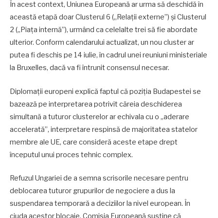
În acest context, Uniunea Europeană ar urma să deschidă în
această etapă doar Clusterul 6 („Relații externe”) și Clusterul
2 („Piața internă”), urmând ca celelalte trei să fie abordate
ulterior. Conform calendarului actualizat, un nou cluster ar
putea fi deschis pe 14 iulie, în cadrul unei reuniuni ministeriale
la Bruxelles, dacă va fi întrunit consensul necesar.
Diplomații europeni explică faptul că poziția Budapestei se
bazează pe interpretarea potrivit căreia deschiderea
simultană a tuturor clusterelor ar echivala cu o „aderare
accelerată”, interpretare respinsă de majoritatea statelor
membre ale UE, care consideră aceste etape drept
începutul unui proces tehnic complex.
Refuzul Ungariei de a semna scrisorile necesare pentru
deblocarea tuturor grupurilor de negociere a dus la
suspendarea temporară a deciziilor la nivel european. În
ciuda acestor blocaje, Comisia Europeană susține că