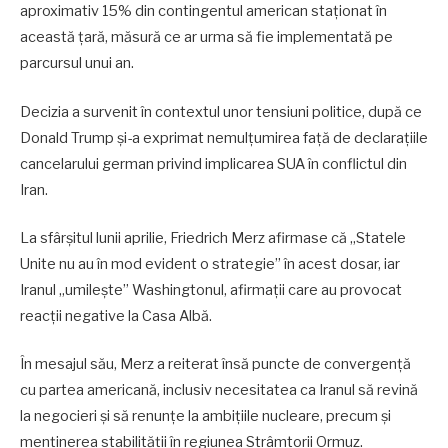
aproximativ 15% din contingentul american staționat în
această țară, măsură ce ar urma să fie implementată pe
parcursul unui an.
Decizia a survenit în contextul unor tensiuni politice, după ce
Donald Trump și-a exprimat nemulțumirea față de declarațiile
cancelarului german privind implicarea SUA în conflictul din
Iran.
La sfârșitul lunii aprilie, Friedrich Merz afirmase că „Statele
Unite nu au în mod evident o strategie” în acest dosar, iar
Iranul „umilește” Washingtonul, afirmații care au provocat
reacții negative la Casa Albă.
În mesajul său, Merz a reiterat însă puncte de convergență
cu partea americană, inclusiv necesitatea ca Iranul să revină
la negocieri și să renunțe la ambițiile nucleare, precum și
menținerea stabilității în regiunea Strâmtorii Ormuz.