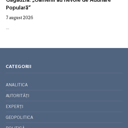
Găgăuzia: „Oamenii au nevoie de Adunare
Populară”
7 august 2026
…
CATEGORII
ANALITICA
AUTORITĂȚI
EXPERȚI
GEOPOLITICA