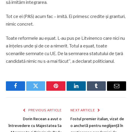
să imităm integrarea.
Tot ce ei (PAS) acum fac – imită. Ei primesc credite și granturi,
nimic concret.
Toate reformele au eșuat. L-au pus pe Litvinenco care nici nu
a înțeles unde și de ce a nimerit. Totul a eșuat, toate
scenariile semnate cu UE. De la semnarea statutului de țară
candidată nimic nu s-a mai făcut”, a declarat politicianul.
Facebook
Twitter
Pinterest
LinkedIn
Tumblr
Email
PREVIOUS ARTICLE
NEXT ARTICLE
Dorin Recean a avut o
Fostul premier italian, vizat de
întrevedere cu Majestatea Sa
o anchetă pentru neglijență în