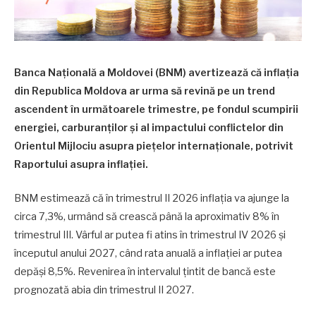
Banca Națională a Moldovei (BNM) avertizează că inflația
din Republica Moldova ar urma să revină pe un trend
ascendent în următoarele trimestre, pe fondul scumpirii
energiei, carburanților și al impactului conflictelor din
Orientul Mijlociu asupra piețelor internaționale, potrivit
Raportului asupra inflației.
BNM estimează că în trimestrul II 2026 inflația va ajunge la
circa 7,3%, urmând să crească până la aproximativ 8% în
trimestrul III. Vârful ar putea fi atins în trimestrul IV 2026 și
începutul anului 2027, când rata anuală a inflației ar putea
depăși 8,5%. Revenirea în intervalul țintit de bancă este
prognozată abia din trimestrul II 2027.