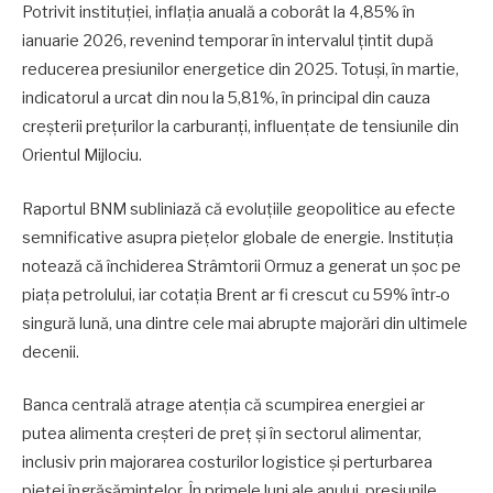
Potrivit instituției, inflația anuală a coborât la 4,85% în
ianuarie 2026, revenind temporar în intervalul țintit după
reducerea presiunilor energetice din 2025. Totuși, în martie,
indicatorul a urcat din nou la 5,81%, în principal din cauza
creșterii prețurilor la carburanți, influențate de tensiunile din
Orientul Mijlociu.
Raportul BNM subliniază că evoluțiile geopolitice au efecte
semnificative asupra piețelor globale de energie. Instituția
notează că închiderea Strâmtorii Ormuz a generat un șoc pe
piața petrolului, iar cotația Brent ar fi crescut cu 59% într-o
singură lună, una dintre cele mai abrupte majorări din ultimele
decenii.
Banca centrală atrage atenția că scumpirea energiei ar
putea alimenta creșteri de preț și în sectorul alimentar,
inclusiv prin majorarea costurilor logistice și perturbarea
pieței îngrășămintelor. În primele luni ale anului, presiunile