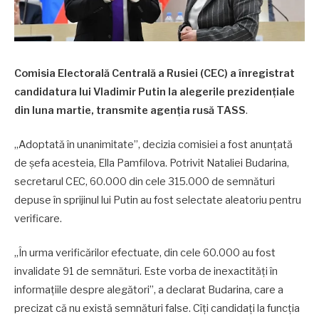
Comisia Electorală Centrală a Rusiei (CEC) a înregistrat
candidatura lui Vladimir Putin la alegerile prezidenţiale
din luna martie, transmite agenția rusă TASS
.
„Adoptată în unanimitate”, decizia comisiei a fost anunţată
de şefa acesteia, Ella Pamfilova. Potrivit Nataliei Budarina,
secretarul CEC, 60.000 din cele 315.000 de semnături
depuse în sprijinul lui Putin au fost selectate aleatoriu pentru
verificare.
„În urma verificărilor efectuate, din cele 60.000 au fost
invalidate 91 de semnături. Este vorba de inexactităţi în
informaţiile despre alegători”, a declarat Budarina, care a
precizat că nu există semnături false. Cîți candidați la funcția