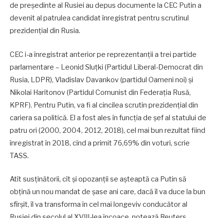
de președinte al Rusiei au depus documente la CEC Putin a
devenit al patrulea candidat înregistrat pentru scrutinul
prezidenţial din Rusia.
CEC i-a înregistrat anterior pe reprezentanţii a trei partide
parlamentare – Leonid Sluţki (Partidul Liberal-Democrat din
Rusia, LDPR), Vladislav Davankov (partidul Oameni noi) şi
Nikolai Haritonov (Partidul Comunist din Federaţia Rusă,
KPRF). Pentru Putin, va fi al cincilea scrutin prezidenţial din
cariera sa politică. El a fost ales în funcţia de şef al statului de
patru ori (2000, 2004, 2012, 2018), cel mai bun rezultat fiind
înregistrat în 2018, cînd a primit 76,69% din voturi, scrie
TASS.
Atît susţinătorii, cît şi opozanţii se aşteaptă ca Putin să
obţină un nou mandat de şase ani care, dacă îl va duce la bun
sfîrşit, îl va transforma în cel mai longeviv conducător al
Rusiei din secolul al XVIII-lea încoace, notează Reuters.