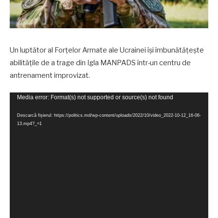
Un luptător al Forțelor Armate ale Ucrainei își îmbunătățește
abilitățile de a trage din Igla MANPADS într-un centru de
antrenament improvizat.
Player
Media error: Format(s) not supported or source(s) not found
video
Descarcă fișierul: https://politics.md/wp-content/uploads/2022/10/video_2022-10-12_16-06-
13.mp4?_=1