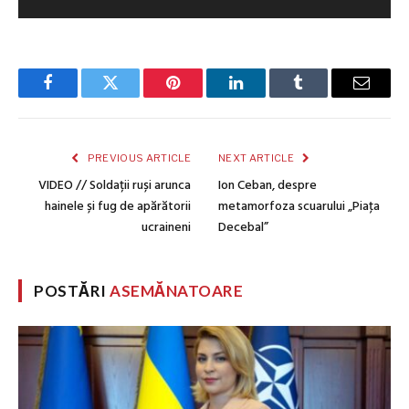
Facebook
Twitter
Pinterest
LinkedIn
Tumblr
Email
PREVIOUS ARTICLE
NEXT ARTICLE
VIDEO // Soldații ruși arunca
Ion Ceban, despre
hainele și fug de apărătorii
metamorfoza scuarului „Piaţa
ucraineni
Decebal”
POSTĂRI
ASEMĂNATOARE