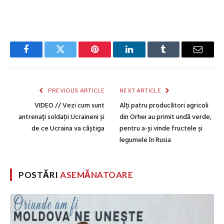
Facebook
Twitter
Pinterest
LinkedIn
Tumblr
Email
PREVIOUS ARTICLE
NEXT ARTICLE
VIDEO // Vezi cum sunt
Alți patru producători agricoli
antrenați soldații Ucraineni și
din Orhei au primit undă verde,
de ce Ucraina va câștiga
pentru a-și vinde fructele și
legumele în Rusia
POSTĂRI
ASEMĂNATOARE