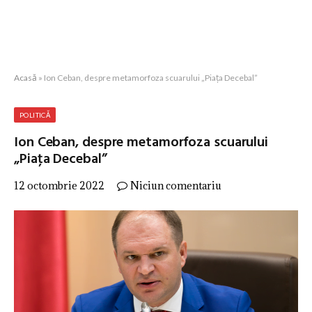
Acasă
»
Ion Ceban, despre metamorfoza scuarului „Piaţa Decebal”
POLITICĂ
Ion Ceban, despre metamorfoza scuarului
„Piaţa Decebal”
12 octombrie 2022
Niciun comentariu