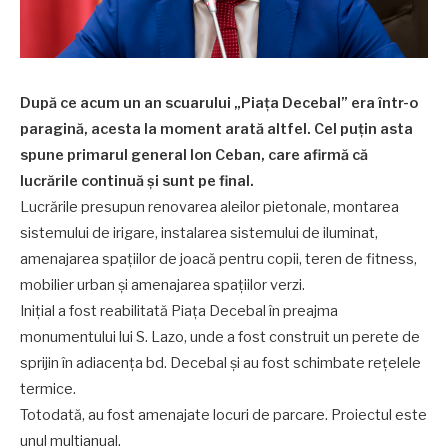
După ce acum un an scuarului „Piaţa Decebal” era într-o
paragină, acesta la moment arată altfel. Cel puțin asta
spune primarul general Ion Ceban, care afirmă că
lucrările continuă și sunt pe final.
Lucrările presupun renovarea aleilor pietonale, montarea
sistemului de irigare, instalarea sistemului de iluminat,
amenajarea spațiilor de joacă pentru copii, teren de fitness,
mobilier urban și amenajarea spațiilor verzi.
Iniţial a fost reabilitată Piața Decebal în preajma
monumentului lui S. Lazo, unde a fost construit un perete de
sprijin în adiacența bd. Decebal şi au fost schimbate reţelele
termice.
Totodată, au fost amenajate locuri de parcare. Proiectul este
unul multianual.