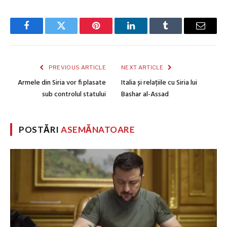
Facebook
Twitter
Pinterest
LinkedIn
Tumblr
Email
PREVIOUS ARTICLE
NEXT ARTICLE
Armele din Siria vor fi plasate
Italia și relațiile cu Siria lui
sub controlul statului
Bashar al-Assad
POSTĂRI
ASEMĂNATOARE