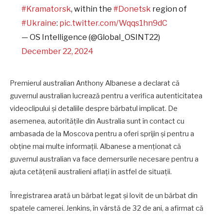
#Kramatorsk
, within the
#Donetsk
region of
#Ukraine
:
pic.twitter.com/Wqqs1hn9dC
— OS Intelligence (@Global_OSINT22)
December 22, 2024
Premierul australian Anthony Albanese a declarat că
guvernul australian lucrează pentru a verifica autenticitatea
videoclipului și detaliile despre bărbatul implicat. De
asemenea, autoritățile din Australia sunt în contact cu
ambasada de la Moscova pentru a oferi sprijin și pentru a
obține mai multe informații. Albanese a menționat că
guvernul australian va face demersurile necesare pentru a
ajuta cetățenii australieni aflați în astfel de situații.
Înregistrarea arată un bărbat legat și lovit de un bărbat din
spatele camerei. Jenkins, în vârstă de 32 de ani, a afirmat că