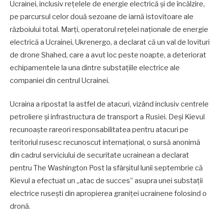
Ucrainei, inclusiv rețelele de energie electrică și de încălzire,
pe parcursul celor două sezoane de iarnă istovitoare ale
războiului total. Marți, operatorul rețelei naționale de energie
electrică a Ucrainei, Ukrenergo, a declarat că un val de lovituri
de drone Shahed, care a avut loc peste noapte, a deteriorat
echipamentele la una dintre substațiile electrice ale
companiei din centrul Ucrainei.
Ucraina a ripostat la astfel de atacuri, vizând inclusiv centrele
petroliere și infrastructura de transport a Rusiei. Deși Kievul
recunoaște rareori responsabilitatea pentru atacuri pe
teritoriul rusesc recunoscut internațional, o sursă anonimă
din cadrul serviciului de securitate ucrainean a declarat
pentru The Washington Post la sfârșitul lunii septembrie că
Kievul a efectuat un „atac de succes” asupra unei substații
electrice rusești din apropierea graniței ucrainene folosind o
dronă.