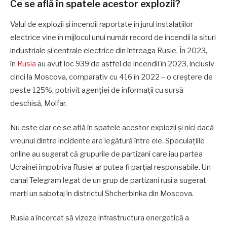
Ce se află în spatele acestor explozii?
Valul de explozii și incendii raportate în jurul instalațiilor
electrice vine în mijlocul unui număr record de incendii la situri
industriale și centrale electrice din întreaga Rusie. În 2023,
în
Rusia
au avut loc 939 de astfel de incendii în 2023, inclusiv
cinci la Moscova, comparativ cu 416 în 2022 – o creștere de
peste 125%, potrivit agenției de informații cu sursă
deschisă, Molfar.
Nu este clar ce se află în spatele acestor explozii și nici dacă
vreunul dintre incidente are legătură între ele. Speculațiile
online au sugerat că grupurile de partizani care iau partea
Ucrainei împotriva Rusiei ar putea fi parțial responsabile. Un
canal Telegram legat de un grup de partizani ruși a sugerat
marți un sabotaj în districtul Shcherbinka din Moscova.
Rusia a încercat să vizeze infrastructura energetică a