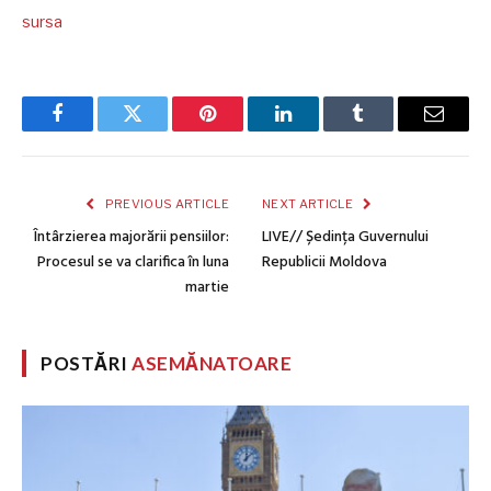
sursa
Facebook
Twitter
Pinterest
LinkedIn
Tumblr
Email
PREVIOUS ARTICLE
NEXT ARTICLE
Întârzierea majorării pensiilor:
LIVE// Ședința Guvernului
Procesul se va clarifica în luna
Republicii Moldova
martie
POSTĂRI
ASEMĂNATOARE