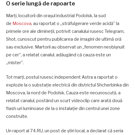
O serie lungă de rapoarte
Marți, locuitorii din orașul industrial Podolsk, la sud
de
Moscova
, au raportat o „străfulgerare verde acidă” la
primele ore ale dimineții, potrivit canalului rusesc Telegram,
Shot, cunoscut pentru publicarea de imagini de ultimă oră
sau exclusive. Martorii au observat un „fenomen neobișnuit
pe cer”, a relatat canalul, adăugând că cauza este un
„mister”.
Tot marți, postul rusesc independent Astra a raportat o
explozie la o substație electrică din districtul Shcherbinka din
Moscova, la nord de Podolsk. Cauza este necunoscută, a
relatat canalul, postând un scurt videoclip care arată două
flash-uri luminoase de la o instalație din centrul unei zone
construite.
Un raport al 74.RU, un post de știri local, a declarat că seria