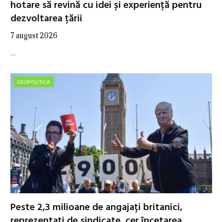
hotare să revină cu idei și experiență pentru
dezvoltarea țării
7 august 2026
…
GEOPOLITICA
Peste 2,3 milioane de angajați britanici,
reprezentați de sindicate, cer încetarea