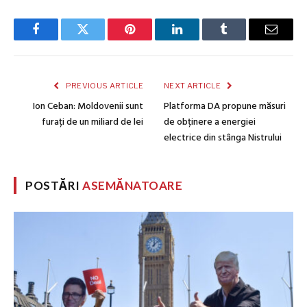
Facebook
Twitter
Pinterest
LinkedIn
Tumblr
Email
PREVIOUS ARTICLE
NEXT ARTICLE
Ion Ceban: Moldovenii sunt
Platforma DA propune măsuri
furați de un miliard de lei
de obținere a energiei
electrice din stânga Nistrului
POSTĂRI
ASEMĂNATOARE