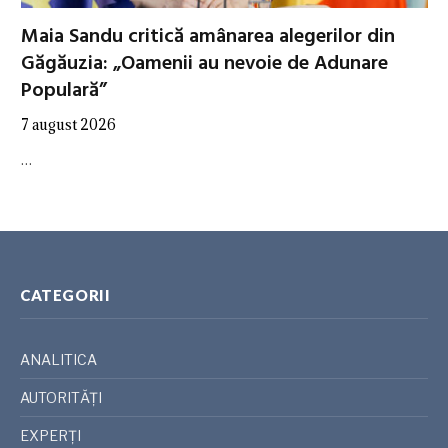
Maia Sandu critică amânarea alegerilor din
Găgăuzia: „Oamenii au nevoie de Adunare
Populară”
7 august 2026
…
CATEGORII
ANALITICA
AUTORITĂȚI
EXPERȚI