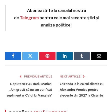
Abonează-te la canalul nostru
de
Telegram
pentru cele mai recente știri și
analize politice!
Facebook
Twitter
Pinterest
LinkedIn
Tumblr
Email
PREVIOUS ARTICLE
NEXT ARTICLE
Deputatul PAS Radu Marian:
Chironda ia în calcul alianța cu
„Am greșit că nu am verificat
Alexandru Vornicu pentru
suplimentar CV-ul lui Vangheli”
alegerile din 2027 la Chișinău