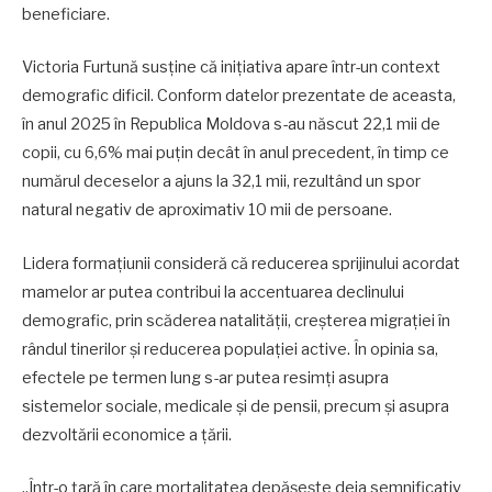
beneficiare.
Victoria Furtună susține că inițiativa apare într-un context
demografic dificil. Conform datelor prezentate de aceasta,
în anul 2025 în Republica Moldova s-au născut 22,1 mii de
copii, cu 6,6% mai puțin decât în anul precedent, în timp ce
numărul deceselor a ajuns la 32,1 mii, rezultând un spor
natural negativ de aproximativ 10 mii de persoane.
Lidera formațiunii consideră că reducerea sprijinului acordat
mamelor ar putea contribui la accentuarea declinului
demografic, prin scăderea natalității, creșterea migrației în
rândul tinerilor și reducerea populației active. În opinia sa,
efectele pe termen lung s-ar putea resimți asupra
sistemelor sociale, medicale și de pensii, precum și asupra
dezvoltării economice a țării.
„Într-o țară în care mortalitatea depășește deja semnificativ