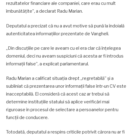
rezultatelor financiare ale companiei, care erau cu mult
îmbunătățite”, a declarat Radu Marian.
Deputatul a precizat că nu a avut motive să pună la îndoială
autenticitatea informațiilor prezentate de Vangheli.
„Din discuțiile pe care le aveam cu el era clar că înțelegea
domeniul, deci nu aveam suspiciuni că acesta ar fi introdus
informații false”, a explicat parlamentarul.
Radu Marian a calificat situația drept „regretabilă” și a
subliniat că prezentarea unor informații false într-un CV este
inacceptabilă. El consideră că acest caz ar trebui să
determine instituțiile statului să aplice verificări mai
riguroase în procesul de selectare a persoanelor pentru
funcții de conducere.
Totodată, deputatul a respins criticile potrivit cărora nu ar fi