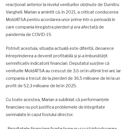
reacționat anterior la nivelul veniturilor obținute de Dumitru
Vangheli. Marian a amintit că, în 2021, a criticat conducerea
MoldATSA pentru acordarea unor prime într-o perioadă în
care compania înregistra pierderi și era afectată de
pandemia de COVID-19.
Potrivit acestuia, situația actuală este diferită, deoarece
întreprinderea a devenit profitabilă și și-a îmbunătățit
semnificativ indicatorii financiari. Deputatul susține că
veniturile MoldATSA au crescut de 3,6 ori în ultimii trei ani, iar
compania a trecut de la pierderi de 36,5 milioane de lei la un
profit de 52,3 milioane de lei în 2025.
Cu toate acestea, Marian a subliniat că performanțele
financiare nu pot justifica problemele de integritate
semnalate în cazul fostului director.
„Rezultatele financiare foarte bune nu scuză introducerea