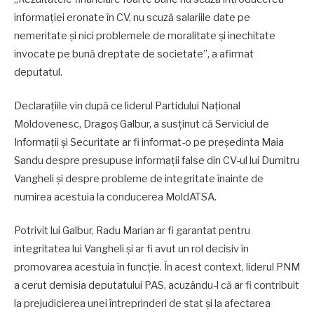
informației eronate în CV, nu scuză salariile date pe
nemeritate și nici problemele de moralitate și inechitate
invocate pe bună dreptate de societate”, a afirmat
deputatul.
Declarațiile vin după ce liderul Partidului Național
Moldovenesc, Dragoș Galbur, a susținut că Serviciul de
Informații și Securitate ar fi informat-o pe președinta Maia
Sandu despre presupuse informații false din CV-ul lui Dumitru
Vangheli și despre probleme de integritate înainte de
numirea acestuia la conducerea MoldATSA.
Potrivit lui Galbur, Radu Marian ar fi garantat pentru
integritatea lui Vangheli și ar fi avut un rol decisiv în
promovarea acestuia în funcție. În acest context, liderul PNM
a cerut demisia deputatului PAS, acuzându-l că ar fi contribuit
la prejudicierea unei întreprinderi de stat și la afectarea