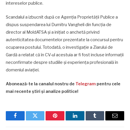
intereselor publice.
Scandalul a izbucnit după ce Agenția Proprietății Publice a
dispus suspendarea lui Dumitru Vangheli din funcția de
director al MoldATSA și a inițiat o anchetă privind
autenticitatea documentelor prezentate la concursul pentru
ocuparea postului. Totodată, o investigație a Ziarului de
Gardă a relatat că în CV-ul acestuia ar fi fost incluse informații
neconfirmate despre studiile și experiența profesională în
domeniul aviației.
Abonează-te la canalul nostru de
Telegram
pentru cele
mai recente știri și analize politice!
Facebook
Twitter
Pinterest
LinkedIn
Tumblr
Email