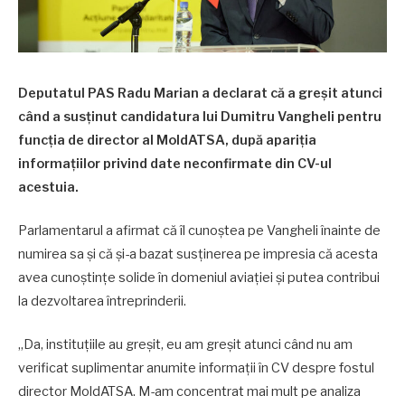
Deputatul PAS Radu Marian a declarat că a greșit atunci
când a susținut candidatura lui Dumitru Vangheli pentru
funcția de director al MoldATSA, după apariția
informațiilor privind date neconfirmate din CV-ul
acestuia.
Parlamentarul a afirmat că îl cunoștea pe Vangheli înainte de
numirea sa și că și-a bazat susținerea pe impresia că acesta
avea cunoștințe solide în domeniul aviației și putea contribui
la dezvoltarea întreprinderii.
„Da, instituțiile au greșit, eu am greșit atunci când nu am
verificat suplimentar anumite informații în CV despre fostul
director MoldATSA. M-am concentrat mai mult pe analiza