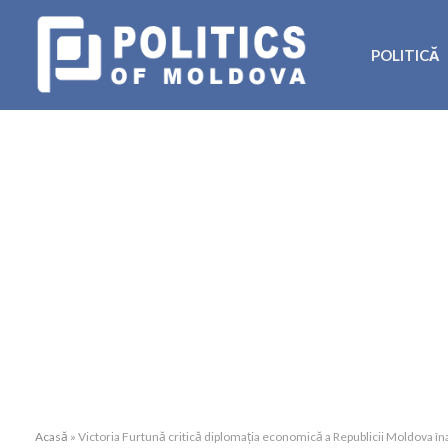
POLITICĂ
Acasă
»
Victoria Furtună critică diplomația economică a Republicii Moldova înai