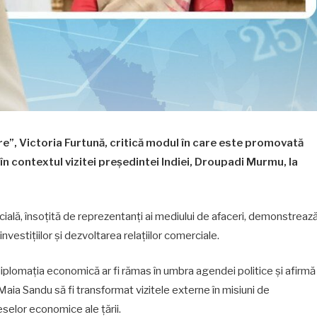
e”, Victoria Furtună, critică modul în care este promovată
n contextul vizitei președintei Indiei, Droupadi Murmu, la
icială, însoțită de reprezentanți ai mediului de afaceri, demonstreaz
investițiilor și dezvoltarea relațiilor comerciale.
diplomația economică ar fi rămas în umbra agendei politice și afirmă
Maia Sandu să fi transformat vizitele externe în misiuni de
selor economice ale țării.