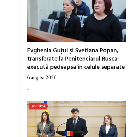
Evghenia Guțul și Svetlana Popan,
transferate la Penitenciarul Rusca:
execută pedeapsa în celule separate
6 august 2026
…
POLITICĂ