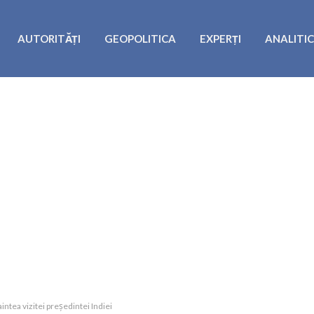
AUTORITĂȚI
GEOPOLITICA
EXPERȚI
ANALITI
ntea vizitei președintei Indiei