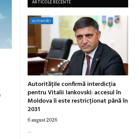
ARTICOLE RECENTE
AUTORITĂȚI
Autoritățile confirmă interdicția
pentru Vitalii Iankovski: accesul în
ă
Moldova îi este restricționat până în
2031
6 august 2026
…