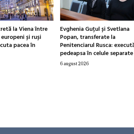
cretă la Viena între
Evghenia Guțul și Svetlana
i europeni și ruși
Popan, transferate la
scuta pacea în
Penitenciarul Rusca: execut
pedeapsa în celule separate
6 august 2026