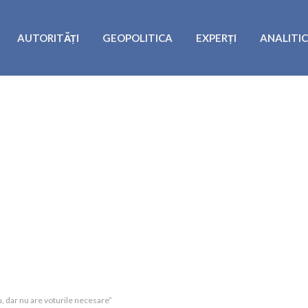
AUTORITĂȚI
GEOPOLITICA
EXPERȚI
ANALITI
u, dar nu are voturile necesare”