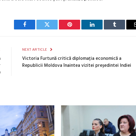
Facebook
Twitter
Pinterest
LinkedIn
Tumblr
E
NEXT ARTICLE
a
Victoria Furtună critică diplomația economică a
r
Republicii Moldova înaintea vizitei președintei Indiei
e