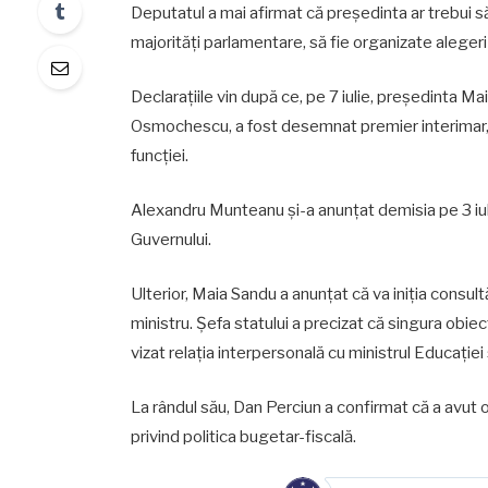
Deputatul a mai afirmat că președinta ar trebui să
majorități parlamentare, să fie organizate alegeri
Declarațiile vin după ce, pe 7 iulie, președinta 
Osmochescu, a fost desemnat premier interimar, î
funcției.
Alexandru Munteanu și-a anunțat demisia pe 3 iul
Guvernului.
Ulterior, Maia Sandu a anunțat că va iniția consu
ministru. Șefa statului a precizat că singura obiec
vizat relația interpersonală cu ministrul Educației 
La rândul său, Dan Perciun a confirmat că a avut 
privind politica bugetar-fiscală.