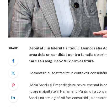
Deputatul și liderul Partidului Democrația A
SHARE
avea deja un candidat pentru funcția de pri
care să-i asigure votul de învestitură.
Declarațiile au fost făcute în contextul consultă
„Maia Sandu și Președinția nu ne-au chemat la con
nu are majoritate în Parlament. Până nu i-a convi
Sandu, nu are logică să faci consultări”, a declara