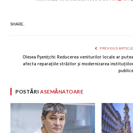
SHARE.
PREVIOUS ARTICL
Olesea Pșenițchi: Reducerea veniturilor locale ar pute
afecta reparațiile străzilor și modernizarea instituțiilo
public
POSTĂRI
ASEMĂNATOARE