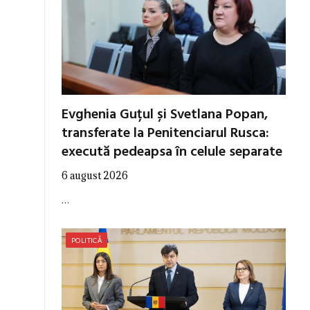
Evghenia Guțul și Svetlana Popan,
transferate la Penitenciarul Rusca:
execută pedeapsa în celule separate
6 august 2026
…
POLITICĂ