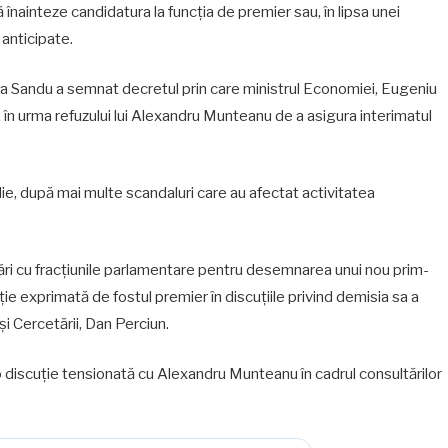
 înainteze candidatura la funcția de premier sau, în lipsa unei
 anticipate.
Maia Sandu a semnat decretul prin care ministrul Economiei, Eugeniu
n urma refuzului lui Alexandru Munteanu de a asigura interimatul
ie, după mai multe scandaluri care au afectat activitatea
ltări cu fracțiunile parlamentare pentru desemnarea unui nou prim-
ție exprimată de fostul premier în discuțiile privind demisia sa a
și Cercetării, Dan Perciun.
o discuție tensionată cu Alexandru Munteanu în cadrul consultărilor