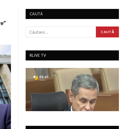
CAUTĂ
re”
RLIVE TV