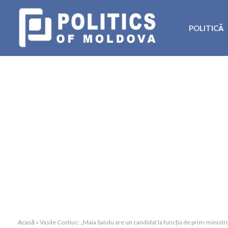
POLITICĂ
Acasă
»
Vasile Costiuc: „Maia Sandu are un candidat la funcția de prim-ministr