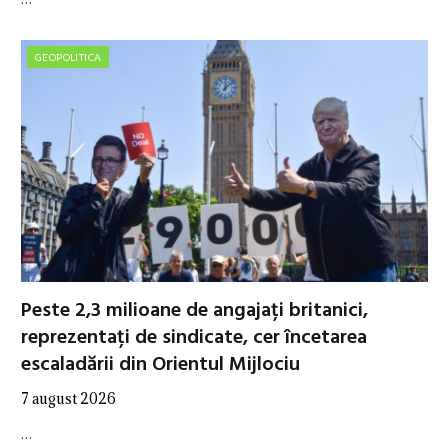
GEOPOLITICA
Peste 2,3 milioane de angajați britanici,
reprezentați de sindicate, cer încetarea
escaladării din Orientul Mijlociu
7 august 2026
…