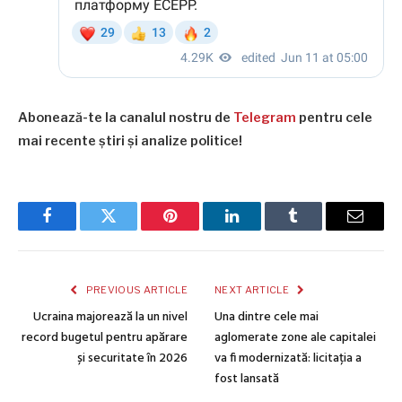
Abonează-te la canalul nostru de
Telegram
pentru cele
mai recente știri și analize politice!
Facebook
Twitter
Pinterest
LinkedIn
Tumblr
Email
PREVIOUS ARTICLE
NEXT ARTICLE
Ucraina majorează la un nivel
Una dintre cele mai
record bugetul pentru apărare
aglomerate zone ale capitalei
și securitate în 2026
va fi modernizată: licitația a
fost lansată