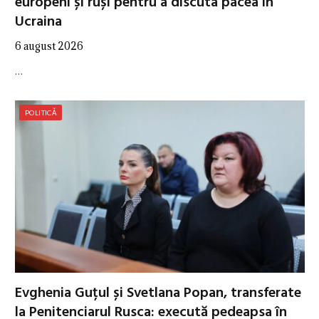
europeni și ruși pentru a discuta pacea în
Ucraina
6 august 2026
…
POLITICĂ
Evghenia Guțul și Svetlana Popan, transferate
la Penitenciarul Rusca: execută pedeapsa în