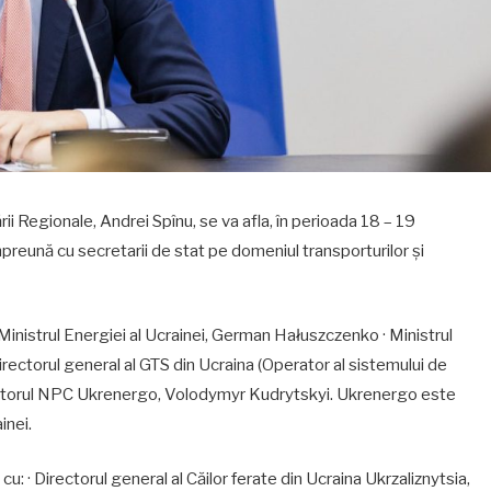
ării Regionale, Andrei Spînu, se va afla, în perioada 18 – 19
 împreună cu secretarii de stat pe domeniul transporturilor și
 Ministrul Energiei al Ucrainei, German Hałuszczenko · Ministrul
Directorul general al GTS din Ucraina (Operator al sistemului de
ectorul NPC Ukrenergo, Volodymyr Kudrytskyi. Ukrenergo este
inei.
: · Directorul general al Căilor ferate din Ucraina Ukrzaliznytsia,