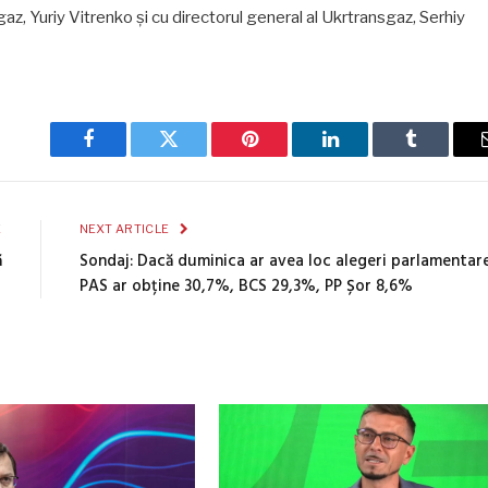
az, Yuriy Vitrenko și cu directorul general al Ukrtransgaz, Serhiy
Facebook
Twitter
Pinterest
LinkedIn
Tumblr
E
NEXT ARTICLE
ă
Sondaj: Dacă duminica ar avea loc alegeri parlamentare
PAS ar obține 30,7%, BCS 29,3%, PP Șor 8,6%