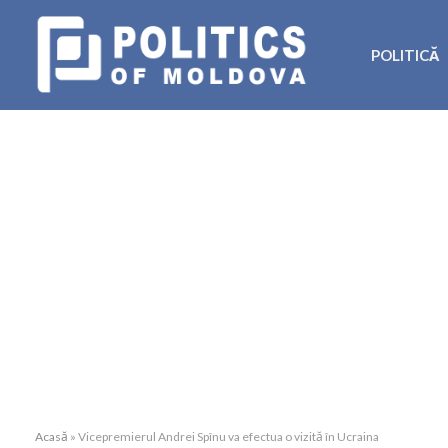
POLITICĂ
Acasă
»
Vicepremierul Andrei Spînu va efectua o vizită în Ucraina