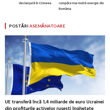
declanșată în Crimeea
cumpăra mai multă energie din
România
POSTĂRI
ASEMĂNATOARE
UE transferă încă 1,4 miliarde de euro Ucrainei
din profiturile activelor rusești înghețate