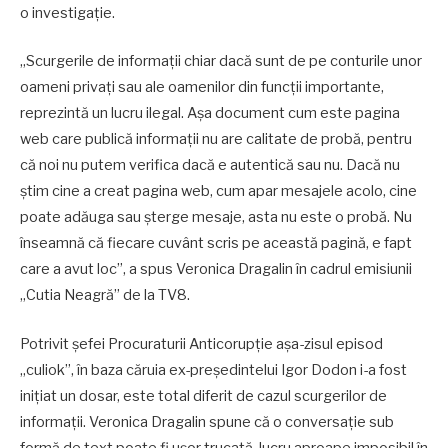
o investigație.
„Scurgerile de informații chiar dacă sunt de pe conturile unor
oameni privați sau ale oamenilor din funcții importante,
reprezintă un lucru ilegal. Așa document cum este pagina
web care publică informații nu are calitate de probă, pentru
că noi nu putem verifica dacă e autentică sau nu. Dacă nu
știm cine a creat pagina web, cum apar mesajele acolo, cine
poate adăuga sau șterge mesaje, asta nu este o probă. Nu
înseamnă că fiecare cuvânt scris pe această pagină, e fapt
care a avut loc”, a spus Veronica Dragalin
în cadrul emisiunii
„Cutia Neagră” de la TV8.
Potrivit șefei Procuraturii Anticorupție așa-zisul episod
„culiok”, în baza căruia ex-președintelui Igor Dodon i-a fost
inițiat un dosar, este total diferit de cazul scurgerilor de
informații. Veronica Dragalin spune că o conversație sub
formă de text poate fi ușor trucată, lucru aproape imposibil în