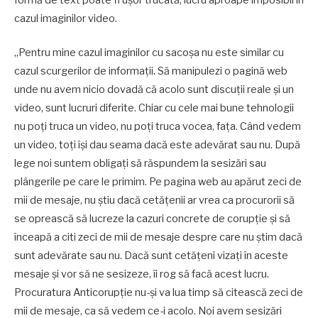
cazul imaginilor video.
„Pentru mine cazul imaginilor cu sacoșa nu este similar cu
cazul scurgerilor de informații. Să manipulezi o pagină web
unde nu avem nicio dovadă că acolo sunt discuții reale și un
video, sunt lucruri diferite. Chiar cu cele mai bune tehnologii
nu poți truca un video, nu poți truca vocea, fața. Când vedem
un video, toți își dau seama dacă este adevărat sau nu. După
lege noi suntem obligați să răspundem la sesizări sau
plângerile pe care le primim. Pe pagina web au apărut zeci de
mii de mesaje, nu știu dacă cetățenii ar vrea ca procurorii să
se oprească să lucreze la cazuri concrete de corupție și să
înceapă a citi zeci de mii de mesaje despre care nu știm dacă
sunt adevărate sau nu. Dacă sunt cetățeni vizați în aceste
mesaje și vor să ne sesizeze, îi rog să facă acest lucru.
Procuratura Anticorupție nu-și va lua timp să citească zeci de
mii de mesaje, ca să vedem ce-i acolo. Noi avem sesizări