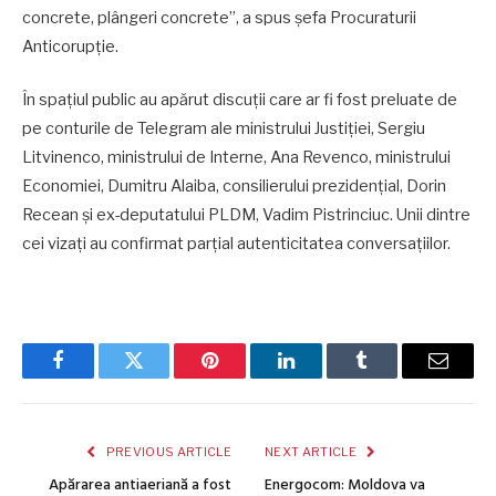
concrete, plângeri concrete”, a spus șefa Procuraturii
Anticorupție.
În spațiul public au apărut discuții care ar fi fost preluate de
pe conturile de Telegram ale ministrului Justiției, Sergiu
Litvinenco, ministrului de Interne, Ana Revenco, ministrului
Economiei, Dumitru Alaiba, consilierului prezidențial, Dorin
Recean și ex-deputatului PLDM, Vadim Pistrinciuc. Unii dintre
cei vizați au confirmat parțial autenticitatea conversațiilor.
Facebook
Twitter
Pinterest
LinkedIn
Tumblr
Email
PREVIOUS ARTICLE
NEXT ARTICLE
Apărarea antiaeriană a fost
Energocom: Moldova va