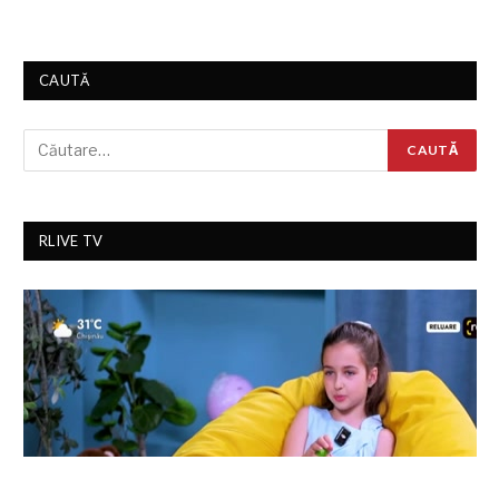
CAUTĂ
RLIVE TV