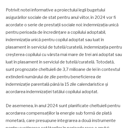
Potrivit notei informative a proiectului legii bugetului
asigurărilor sociale de stat pentru anul viitor, în 2024 vor fi
acordate o serie de prestații sociale noi: indemnizația unică
pentru perioada de încredințare a copilului adoptabil,
indemnizația unică pentru copilul adoptat sau luat în
plasament în serviciul de tutelă/curatelă, indemnizația pentru
creșterea copilului cu vârsta mai mare de trei ani adoptat sau
luat în plasament în serviciul de tutelă/curatelă. Totodată,
sunt prognozate cheltuieli de 3,7 milioane de lei în contextul
extinderii numărului de zile pentru beneficierea de
indemnizație parentală până la 15 zile calendaristice și
acordarea indemnizației tatălui copilului adoptat.
De asemenea, în anul 2024 sunt planificate cheltuieli pentru
acordarea compensațiilor la energie sub formă de plată
monetară, care presupune integrarea a două instrumente
pentru susținerea cetățenilor în perioada rece a anului: