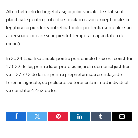
Alte cheltuieli din bugetul asigurărilor sociale de stat sunt
planificate pentru protecția socială în cazuri excepționale, în
legătură cu pierderea întreținătorului, protecția șomerilor sau
a persoanelor care și-au pierdut temporar capacitatea de
muncă.
În 2024 taxa fixa anuală pentru persoanele fizice va constitui
17 522 de lei, pentru liber-profesioniștii din domeniul justiției
va fi 27 772 de lei, iar pentru proprietarii sau arendașii de
terenuri agricole, ce prelucrează terenurile în mod individual
va constitui 4 463 de lei.
Facebook
Twitter
Pinterest
LinkedIn
Tumblr
Email