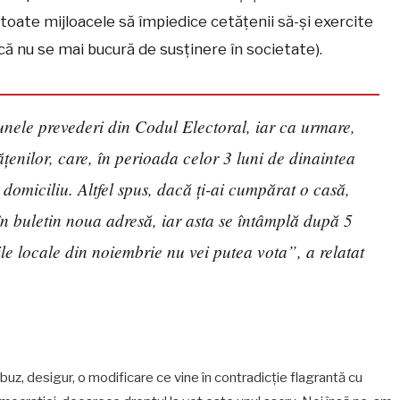
oate mijloacele să împiedice cetățenii să-și exercite
 că nu se mai bucură de susținere în societate).
e unele prevederi din Codul Electoral, iar ca urmare,
tățenilor, care, în perioada celor 3 luni de dinaintea
 domiciliu. Altfel spus, dacă ți-ai cumpărat o casă,
 în buletin noua adresă, iar asta se întâmplă după 5
ile locale din noiembrie nu vei putea vota”, a relatat
uz, desigur, o modificare ce vine în contradicție flagrantă cu