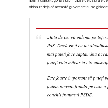
norma constituțională și principiile de bază ale d
obișnuit deja că această guvernare nu se ghidează
„Iată de ce, vă îndemn pe toți să 
PAS. Dacă vreți cu tot dinadinsul
mai puteți face săptămâna aceas
puteți vota măcar în circumscrip
Este foarte important să puteți v
putem preveni frauda pe care o pu
conchis fruntașul PSDE.