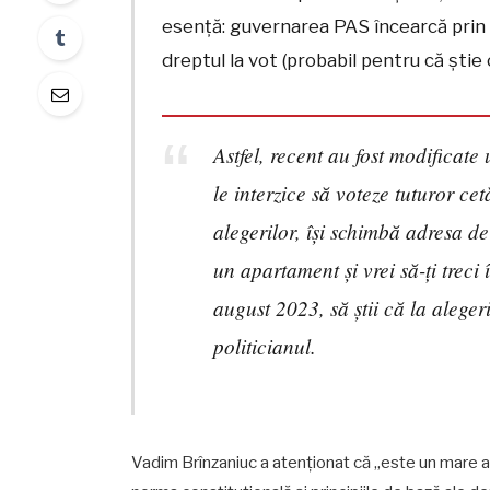
esență: guvernarea PAS încearcă prin t
dreptul la vot (probabil pentru că știe
Astfel, recent au fost modificat
le interzice să voteze tuturor ce
alegerilor, își schimbă adresa de
un apartament și vrei să-ți treci
august 2023, să știi că la aleger
politicianul.
Vadim Brînzaniuc a atenționat că „este un mare ab