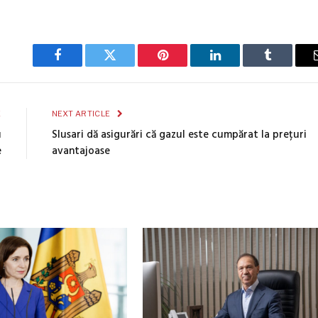
Facebook
Twitter
Pinterest
LinkedIn
Tumblr
E
NEXT ARTICLE
u
Slusari dă asigurări că gazul este cumpărat la prețuri
e
avantajoase