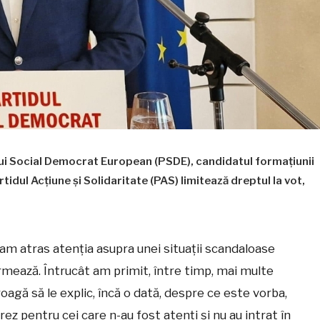
ui Social Democrat European (PSDE), candidatul formațiunii
rtidul Acțiune și Solidaritate (PAS) limitează dreptul la vot,
am atras atenția asupra unei situații scandaloase
rmează. Întrucât am primit, între timp, mai multe
oagă să le explic, încă o dată, despre ce este vorba,
rez pentru cei care n-au fost atenți și nu au intrat în