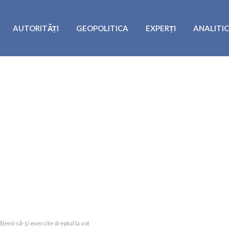
AUTORITĂȚI
GEOPOLITICA
EXPERȚI
ANALITI
enii să-și exercite dreptul la vot