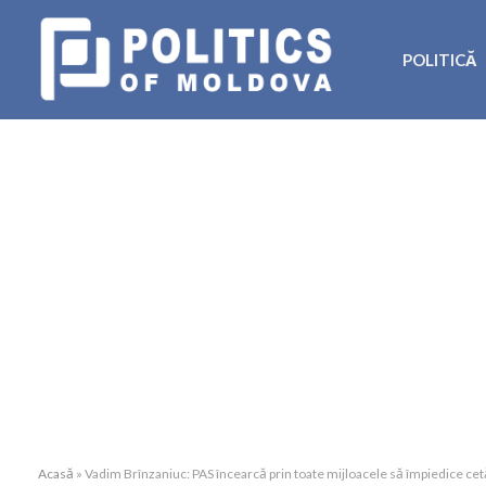
POLITICĂ
Acasă
»
Vadim Brînzaniuc: PAS încearcă prin toate mijloacele să împiedice cetăț