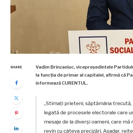
Vadim Brînzaniuc, vicepreședintele Partidul
SHARE
la funcția de primar al capitalei, afirmă că Pa
informează CURENTUL.
„Stimați prieteni, săptămâna trecută, 
legată de procesele electorale care u
mesaje de la diverși oameni, care mă r
revin cu câteva precizări. Așadar, reite