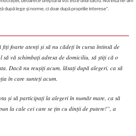
emocrației, deoarece dreptul la vot este unul sacru. Noi însă ne-am
 după lege și norme, ci doar după propriile interese”.
fiți foarte atenți și să nu cădeți în cursa întinsă de
 să vă schimbați adresa de domiciliu, să știți că o
ta. Dacă nu reușiți acum, lăsați după alegeri, ca să
ția în care sunteți acum.
ota și să participați la alegeri în număr mare, ca să
n la cale cei care se țin cu dinții de putere!”, a