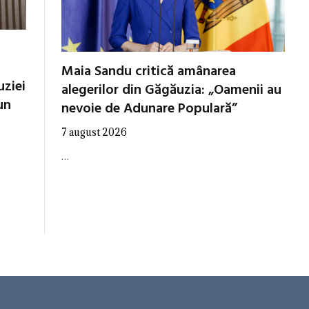
Maia Sandu critică amânarea
uziei
alegerilor din Găgăuzia: „Oamenii au
un
nevoie de Adunare Populară”
7 august 2026
…