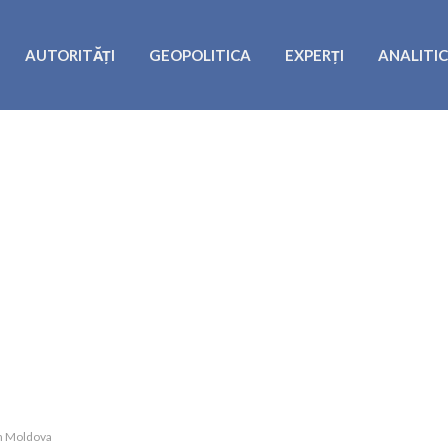
AUTORITĂȚI
GEOPOLITICA
EXPERȚI
ANALITI
în Moldova