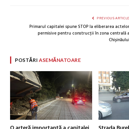
PREVIOUS ARTICL
Primarul capitalei spune STOP la eliberarea actelo
permisive pentru construcții în zona centrală 
Chișinăulu
POSTĂRI
ASEMĂNATOARE
O arteră importantă a capitalei
Strada Bureb