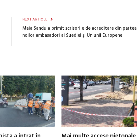
E
NEXT ARTICLE
r
Maia Sandu a primit scrisorile de acreditare din partea
a
noilor ambasadori ai Suediei și Uniunii Europene
i
ista a intrat în
Mai multe accese pietonale