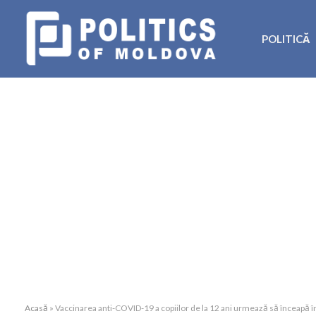
POLITICĂ
Acasă
»
Vaccinarea anti-COVID-19 a copiilor de la 12 ani urmează să înceapă 