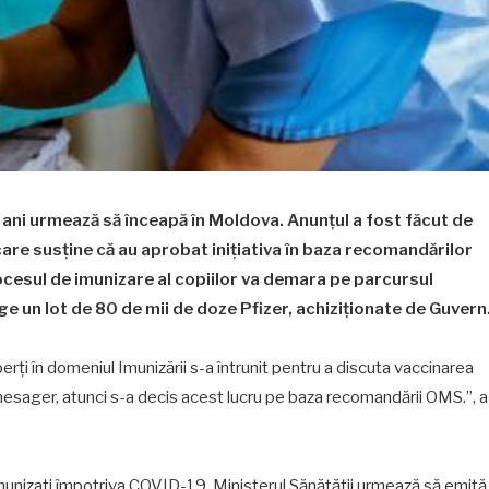
 ani urmează să înceapă în Moldova. Anunţul a fost făcut de
are susţine că au aprobat iniţiativa în baza recomandărilor
rocesul de imunizare al copiilor va demara pe parcursul
ge un lot de 80 de mii de doze Pfizer, achiziţionate de Guvern
ţi în domeniul Imunizării s-a întrunit pentru a discuta vaccinarea
mesager, atunci s-a decis acest lucru pe baza recomandării OMS.”, a
 imunizaţi împotriva COVID-19, Ministerul Sănătăţii urmează să emită