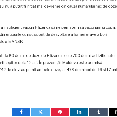
sul nu a putut fi iniţiat mai devreme din cauza numărului mic de doze
 era insuficient vaccin Pfizer ca să ne permitem să vaccinăm şi copiii,
n grupurile cu risc sporit de dezvoltare a formei grave a bolii
olog la ANSP.
 lot de 80 de mii de doze de Pfizer din cele 700 de mii achiziţionate
i copiilor de la 12 ani. În prezent, în Moldova este permisă
42 de elevi au primit ambele doze, iar 478 de minori de 16 şi 17 ani
Facebook
Twitter
Pinterest
LinkedIn
Tumblr