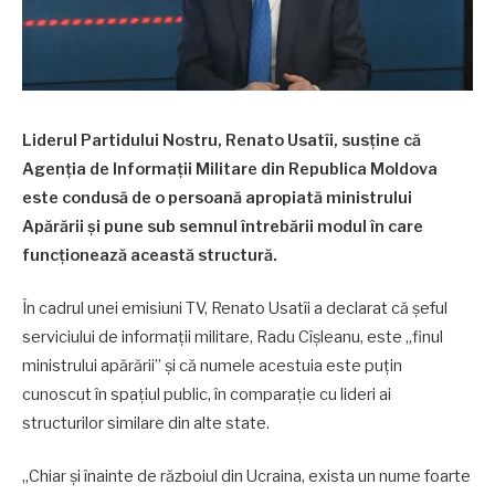
Liderul Partidului Nostru, Renato Usatîi, susține că
Agenția de Informații Militare din Republica Moldova
este condusă de o persoană apropiată ministrului
Apărării și pune sub semnul întrebării modul în care
funcționează această structură.
În cadrul unei emisiuni TV, Renato Usatîi a declarat că șeful
serviciului de informații militare, Radu Cîșleanu, este „finul
ministrului apărării” și că numele acestuia este puțin
cunoscut în spațiul public, în comparație cu lideri ai
structurilor similare din alte state.
„Chiar și înainte de războiul din Ucraina, exista un nume foarte