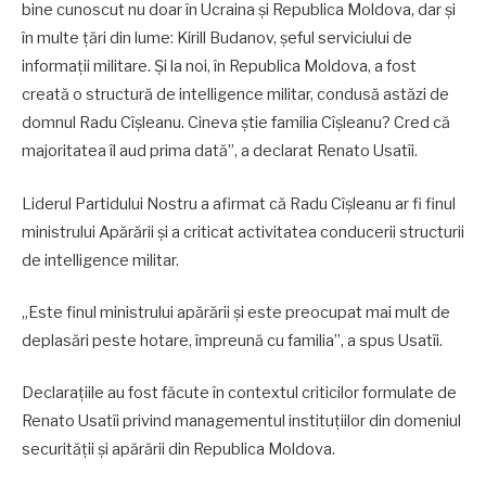
bine cunoscut nu doar în Ucraina și Republica Moldova, dar și
în multe țări din lume: Kirill Budanov, șeful serviciului de
informații militare. Și la noi, în Republica Moldova, a fost
creată o structură de intelligence militar, condusă astăzi de
domnul Radu Cîșleanu. Cineva știe familia Cîșleanu? Cred că
majoritatea îl aud prima dată”, a declarat Renato Usatîi.
Liderul Partidului Nostru a afirmat că Radu Cîșleanu ar fi finul
ministrului Apărării și a criticat activitatea conducerii structurii
de intelligence militar.
„Este finul ministrului apărării și este preocupat mai mult de
deplasări peste hotare, împreună cu familia”, a spus Usatîi.
Declarațiile au fost făcute în contextul criticilor formulate de
Renato Usatîi privind managementul instituțiilor din domeniul
securității și apărării din Republica Moldova.