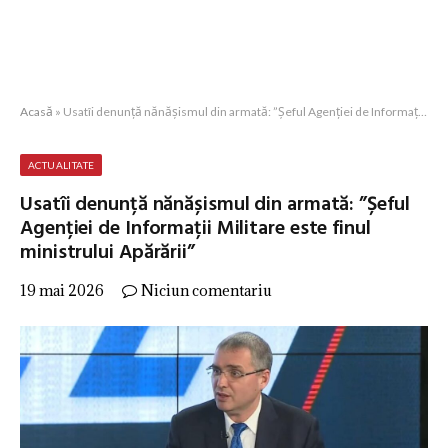
Acasă
»
Usatîi denunță nănășismul din armată: ”Șeful Agenției de Informații Militare este finul ministrului Apărării”
ACTUALITATE
Usatîi denunță nănășismul din armată: ”Șeful
Agenției de Informații Militare este finul
ministrului Apărării”
19 mai 2026
Niciun comentariu