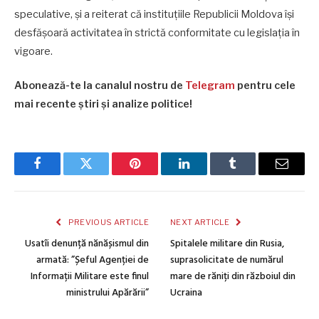
speculative, și a reiterat că instituțiile Republicii Moldova își
desfășoară activitatea în strictă conformitate cu legislația în
vigoare.
Abonează-te la canalul nostru de
Telegram
pentru cele
mai recente știri și analize politice!
Facebook
Twitter
Pinterest
LinkedIn
Tumblr
Email
PREVIOUS ARTICLE
NEXT ARTICLE
Usatîi denunță nănășismul din
Spitalele militare din Rusia,
armată: ”Șeful Agenției de
suprasolicitate de numărul
Informații Militare este finul
mare de răniți din războiul din
ministrului Apărării”
Ucraina