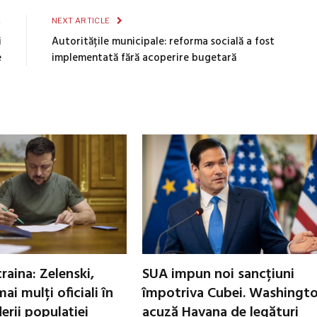
E
NEXT ARTICLE
i
Autoritățile municipale: reforma socială a fost
e
implementată fără acoperire bugetară
raina: Zelenski,
SUA impun noi sancțiuni
ai mulți oficiali în
împotriva Cubei. Washingt
erii populației
acuză Havana de legături