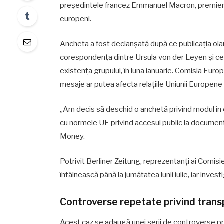
președintele francez Emmanuel Macron, premierul it
europeni.
Ancheta a fost declanșată după ce publicația olan
corespondența dintre Ursula von der Leyen și ceilal
existența grupului, în luna ianuarie. Comisia Eur
mesaje ar putea afecta relațiile Uniunii Europene 
„Am decis să deschid o anchetă privind modul în c
cu normele UE privind accesul public la documente
Money.
Potrivit Berliner Zeitung, reprezentanți ai Com
întâlnească până la jumătatea lunii iulie, iar invest
Controverse repetate privind tran
Acest caz se adaugă unei serii de controverse p