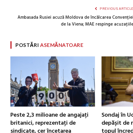
PREVIOUS ARTICL
Ambasada Rusiei acuză Moldova de încălcarea Convenție
de la Viena; MAE respinge acuzațiil
POSTĂRI
ASEMĂNATOARE
Peste 2,3 milioane de angajați
Sondaj în Uc
britanici, reprezentați de
depășit de m
sindicate, cer încetarea
topul încred