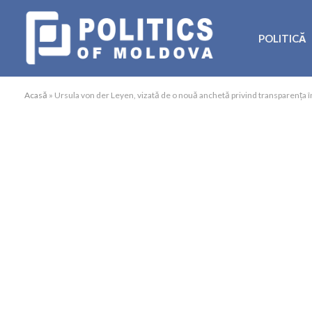
POLITICĂ
Acasă
»
Ursula von der Leyen, vizată de o nouă anchetă privind transparența î