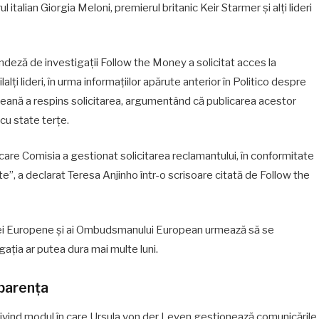
alian Giorgia Meloni, premierul britanic Keir Starmer și alți lideri
deză de investigații Follow the Money a solicitat acces la
ți lideri, în urma informațiilor apărute anterior în Politico despre
opeană a respins solicitarea, argumentând că publicarea acestor
cu state terțe.
are Comisia a gestionat solicitarea reclamantului, în conformitate
”, a declarat Teresa Anjinho într-o scrisoare citată de Follow the
isiei Europene și ai Ombudsmanului European urmează să se
igația ar putea dura mai multe luni.
sparența
rivind modul în care Ursula von der Leyen gestionează comunicările