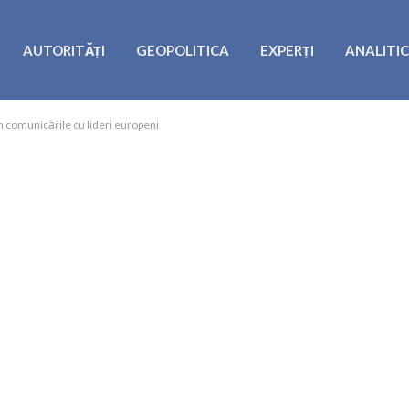
AUTORITĂȚI
GEOPOLITICA
EXPERȚI
ANALITI
n comunicările cu lideri europeni