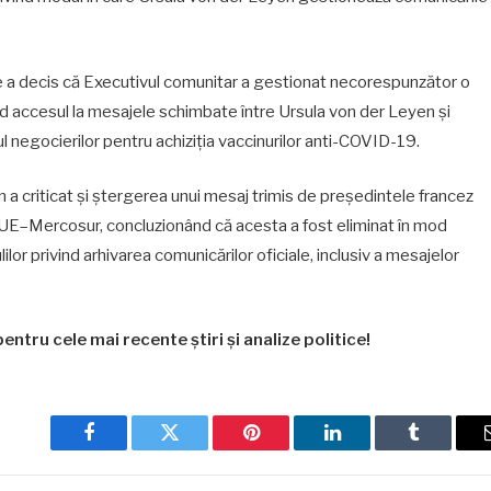
ene a decis că Executivul comunitar a gestionat necorespunzător o
nd accesul la mesajele schimbate între Ursula von der Leyen și
pul negocierilor pentru achiziția vaccinurilor anti-COVID-19.
a criticat și ștergerea unui mesaj trimis de președintele francez
UE–Mercosur, concluzionând că acesta a fost eliminat în mod
lor privind arhivarea comunicărilor oficiale, inclusiv a mesajelor
entru cele mai recente știri și analize politice!
Facebook
Twitter
Pinterest
LinkedIn
Tumblr