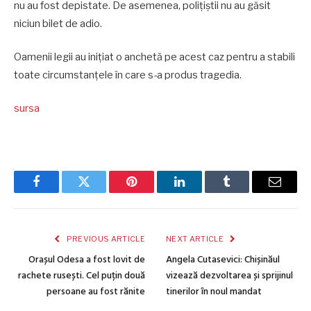
nu au fost depistate. De asemenea, polițiștii nu au găsit
niciun bilet de adio.
Oamenii legii au inițiat o anchetă pe acest caz pentru a stabili
toate circumstanțele în care s-a produs tragedia.
sursa
Facebook
Twitter
Pinterest
LinkedIn
Tumblr
Email
PREVIOUS ARTICLE
NEXT ARTICLE
Orașul Odesa a fost lovit de
Angela Cutasevici: Chișinăul
rachete rusești. Cel puțin două
vizează dezvoltarea și sprijinul
persoane au fost rănite
tinerilor în noul mandat