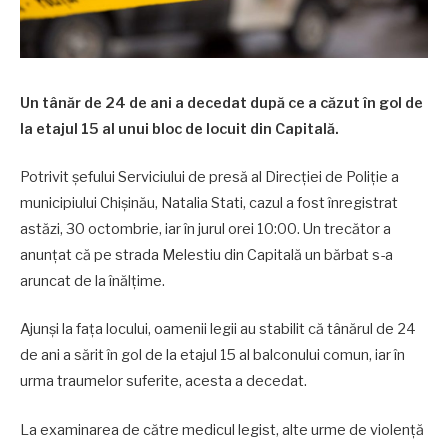
Un tânăr de 24 de ani a decedat după ce a căzut în gol de
la etajul 15 al unui bloc de locuit din Capitală.
Potrivit șefului Serviciului de presă al Direcției de Poliție a
municipiului Chișinău, Natalia Stati, cazul a fost înregistrat
astăzi, 30 octombrie, iar în jurul orei 10:00. Un trecător a
anunțat că pe strada Melestiu din Capitală un bărbat s-a
aruncat de la înălțime.
Ajunși la fața locului, oamenii legii au stabilit că tânărul de 24
de ani a sărit în gol de la etajul 15 al balconului comun, iar în
urma traumelor suferite, acesta a decedat.
La examinarea de către medicul legist, alte urme de violență