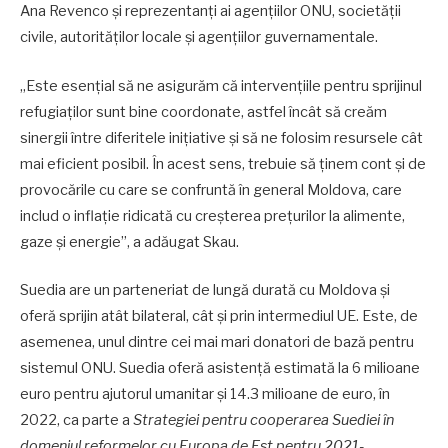
Ana Revenco și reprezentanți ai agențiilor ONU, societății
civile, autorităților locale și agențiilor guvernamentale.
„Este esențial să ne asigurăm că intervențiile pentru sprijinul
refugiaților sunt bine coordonate, astfel încât să creăm
sinergii între diferitele inițiative și să ne folosim resursele cât
mai eficient posibil. În acest sens, trebuie să ținem cont și de
provocările cu care se confruntă în general Moldova, care
includ o inflație ridicată cu creșterea prețurilor la alimente,
gaze și energie”, a adăugat Skau.
Suedia are un parteneriat de lungă durată cu Moldova și
oferă sprijin atât bilateral, cât și prin intermediul UE. Este, de
asemenea, unul dintre cei mai mari donatori de bază pentru
sistemul ONU. Suedia oferă asistență estimată la 6 milioane
euro pentru ajutorul umanitar și 14.3 milioane de euro, în
2022, ca parte a
Strategiei pentru cooperarea Suediei în
domeniul reformelor cu Europa de Est pentru 2021-