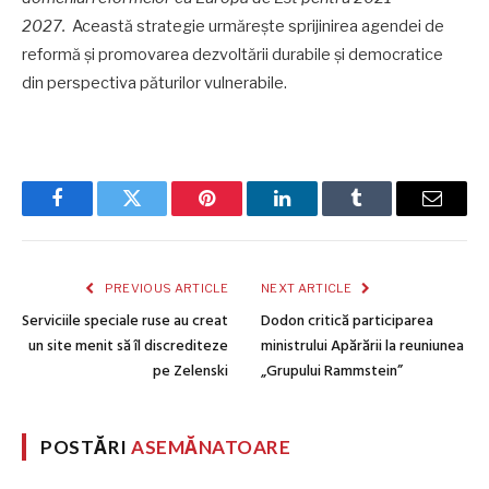
2027
.
Această strategie urmărește sprijinirea agendei de
reformă și promovarea dezvoltării durabile și democratice
din perspectiva păturilor vulnerabile.
Facebook
Twitter
Pinterest
LinkedIn
Tumblr
Email
PREVIOUS ARTICLE
NEXT ARTICLE
Serviciile speciale ruse au creat
Dodon critică participarea
un site menit să îl discrediteze
ministrului Apărării la reuniunea
pe Zelenski
„Grupului Rammstein”
POSTĂRI
ASEMĂNATOARE