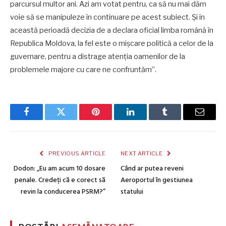
parcursul multor ani. Azi am votat pentru, ca să nu mai dăm
voie să se manipuleze în continuare pe acest subiect. Și în
această perioadă decizia de a declara oficial limba română în
Republica Moldova, la fel este o mișcare politică a celor de la
guvernare, pentru a distrage atenția oamenilor de la
problemele majore cu care ne confruntăm”.
Facebook
Twitter
Pinterest
LinkedIn
Tumblr
Email
PREVIOUS ARTICLE
NEXT ARTICLE
Dodon: „Eu am acum 10 dosare
Când ar putea reveni
penale. Credeți că e corect să
Aeroportul în gestiunea
revin la conducerea PSRM?”
statului