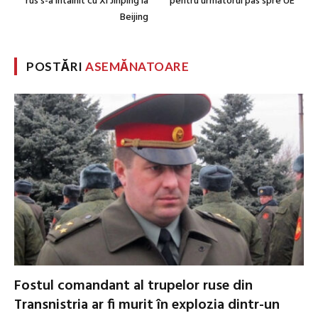
rus s-a întâlnit cu Xi Jinping la
pentru următorul pas spre UE
Beijing
POSTĂRI
ASEMĂNATOARE
Fostul comandant al trupelor ruse din
Transnistria ar fi murit în explozia dintr-un