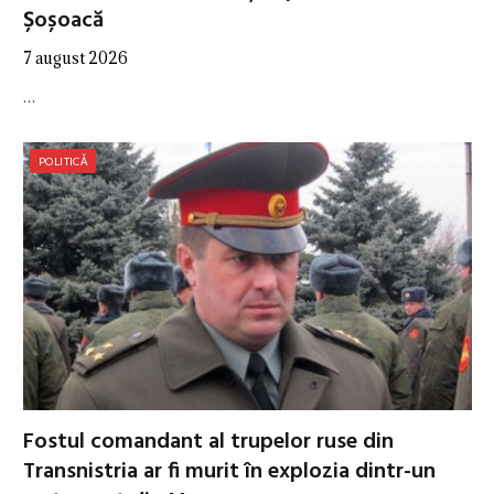
Șoșoacă
7 august 2026
…
POLITICĂ
Fostul comandant al trupelor ruse din
Transnistria ar fi murit în explozia dintr-un