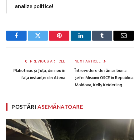
analize politice!
Facebook
Twitter
Pinterest
LinkedIn
Tumblr
Email
PREVIOUS ARTICLE
NEXT ARTICLE
Plahotniuc și Țuțu, din nou în
Întrevedere de rămas bun a
fața instanței din Atena
șefei Misiunii OSCE în Republica
Moldova, Kelly Keiderling
POSTĂRI
ASEMĂNATOARE