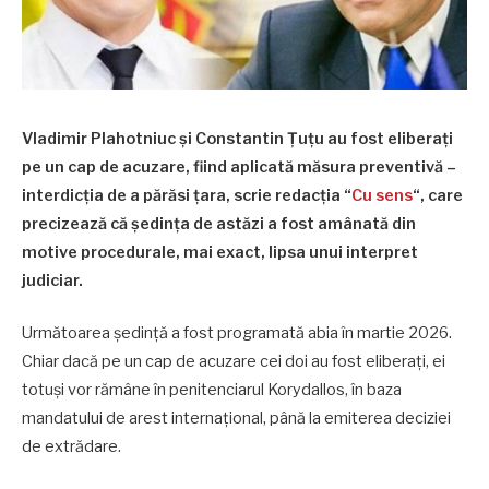
Vladimir Plahotniuc și Constantin Țuțu au fost eliberați
pe un cap de acuzare, fiind aplicată măsura preventivă –
interdicția de a părăsi țara, scrie redacția “
Cu sens
“, care
precizează că ședința de astăzi a fost amânată din
motive procedurale, mai exact, lipsa unui interpret
judiciar.
Următoarea ședință a fost programată abia în martie 2026.
Chiar dacă pe un cap de acuzare cei doi au fost eliberați, ei
totuși vor rămâne în penitenciarul Korydallos, în baza
mandatului de arest internațional, până la emiterea deciziei
de extrădare.