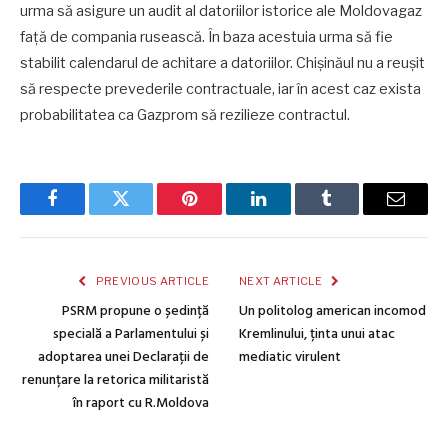
urma să asigure un audit al datoriilor istorice ale Moldovagaz
față de compania rusească. În baza acestuia urma să fie
stabilit calendarul de achitare a datoriilor. Chișinăul nu a reușit
să respecte prevederile contractuale, iar în acest caz exista
probabilitatea ca Gazprom să rezilieze contractul.
Facebook
Twitter
Pinterest
LinkedIn
Tumblr
Email
PREVIOUS ARTICLE
NEXT ARTICLE
PSRM propune o ședință
Un politolog american incomod
specială a Parlamentului și
Kremlinului, ținta unui atac
adoptarea unei Declarații de
mediatic virulent
renunțare la retorica militaristă
în raport cu R.Moldova