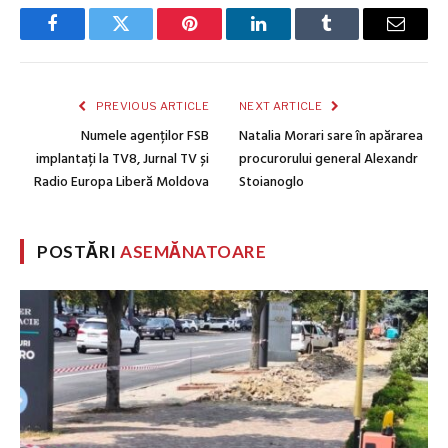
Facebook
Twitter
Pinterest
LinkedIn
Tumblr
Email
PREVIOUS ARTICLE
NEXT ARTICLE
Numele agenților FSB
Natalia Morari sare în apărarea
implantați la TV8, Jurnal TV și
procurorului general Alexandr
Radio Europa Liberă Moldova
Stoianoglo
POSTĂRI
ASEMĂNATOARE