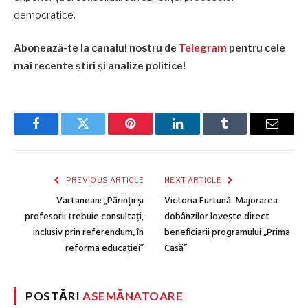
democratice.
Abonează-te la canalul nostru de
Telegram
pentru cele
mai recente știri și analize politice!
Facebook
Twitter
Pinterest
LinkedIn
Tumblr
Email
PREVIOUS ARTICLE
NEXT ARTICLE
Vartanean: „Părinții și
Victoria Furtună: Majorarea
profesorii trebuie consultați,
dobânzilor lovește direct
inclusiv prin referendum, în
beneficiarii programului „Prima
reforma educației”
Casă”
POSTĂRI
ASEMĂNATOARE