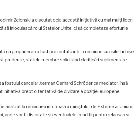
imir Zelenski a discutat deja această inițiativă cu mai mulți lideri
ă să înlocuiască rolul Statelor Unite, ci să completeze eforturile
ă că propunerea a fost prezentată într-o reuniune cu ușile închise
fost prudente, statele membre solicitând clarificări suplimentare
rea fostului cancelar german Gerhard Schröder ca mediator, însă
cat inițiativa drept o tentativă de divizare a poziției europene.
ie analizat la reuniunea informală a miniștrilor de Externe ai Uniunii
 unde vor fi discutate și eventualele condiții pentru relansarea