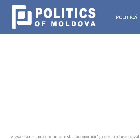
POLITICĂ
Acasă
»
Ucraina propune un „armistițiu aeroportuar” și cere un rol mai activ al