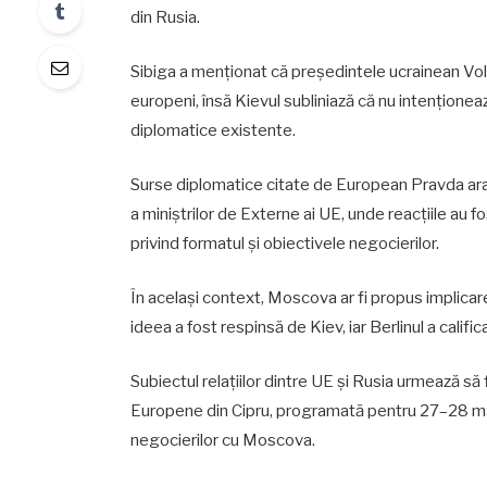
din Rusia.
Sibiga a menționat că președintele ucrainean Volod
europeni, însă Kievul subliniază că nu intenționeaz
diplomatice existente.
Surse diplomatice citate de European Pravda arat
a miniștrilor de Externe ai UE, unde reacțiile au 
privind formatul și obiectivele negocierilor.
În același context, Moscova ar fi propus implica
ideea a fost respinsă de Kiev, iar Berlinul a califi
Subiectul relațiilor dintre UE și Rusia urmează să f
Europene din Cipru, programată pentru 27–28 mai,
negocierilor cu Moscova.