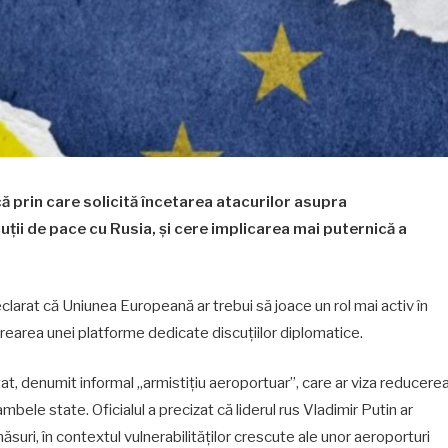
că prin care solicită încetarea atacurilor asupra
uții de pace cu Rusia, și cere implicarea mai puternică a
eclarat că Uniunea Europeană ar trebui să joace un rol mai activ în
 crearea unei platforme dedicate discuțiilor diplomatice.
mitat, denumit informal „armistițiu aeroportuar”, care ar viza reducere
mbele state. Oficialul a precizat că liderul rus Vladimir Putin ar
suri, în contextul vulnerabilităților crescute ale unor aeroporturi