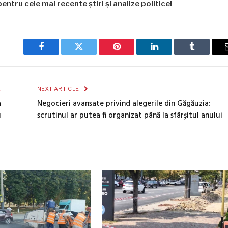
entru cele mai recente știri și analize politice!
Facebook
Twitter
Pinterest
LinkedIn
Tumblr
E
NEXT ARTICLE
a
Negocieri avansate privind alegerile din Găgăuzia:
u
scrutinul ar putea fi organizat până la sfârșitul anului