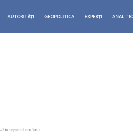
AUTORITĂȚI
GEOPOLITICA
EXPERȚI
ANALITI
 UE în negocierile cu Rusia