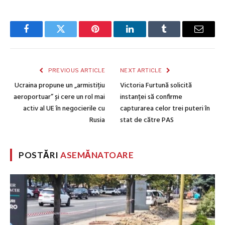
Facebook
Twitter
Pinterest
LinkedIn
Tumblr
Email
PREVIOUS ARTICLE
NEXT ARTICLE
Ucraina propune un „armistițiu
Victoria Furtună solicită
aeroportuar” și cere un rol mai
instanței să confirme
activ al UE în negocierile cu
capturarea celor trei puteri în
Rusia
stat de către PAS
POSTĂRI
ASEMĂNATOARE