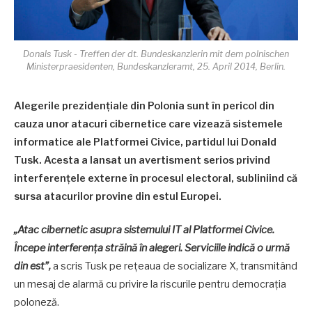
Donals Tusk - Treffen der dt. Bundeskanzlerin mit dem polnischen
Ministerpraesidenten, Bundeskanzleramt, 25. April 2014, Berlin.
Alegerile prezidențiale din Polonia sunt în pericol din
cauza unor atacuri cibernetice care vizează sistemele
informatice ale Platformei Civice, partidul lui Donald
Tusk. Acesta a lansat un avertisment serios privind
interferențele externe în procesul electoral, subliniind că
sursa atacurilor provine din estul Europei.
„Atac cibernetic asupra sistemului IT al Platformei Civice.
Începe interferența străină în alegeri. Serviciile indică o urmă
din est”,
a scris Tusk pe rețeaua de socializare X, transmitând
un mesaj de alarmă cu privire la riscurile pentru democrația
poloneză.