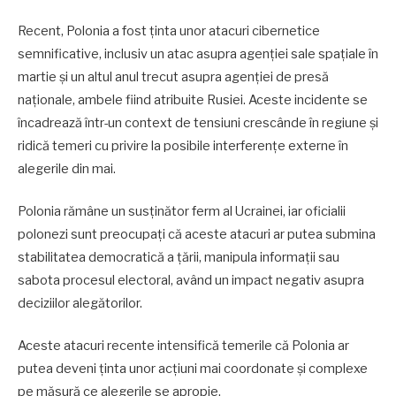
Recent, Polonia a fost ținta unor atacuri cibernetice
semnificative, inclusiv un atac asupra agenției sale spațiale în
martie și un altul anul trecut asupra agenției de presă
naționale, ambele fiind atribuite Rusiei. Aceste incidente se
încadrează într-un context de tensiuni crescânde în regiune și
ridică temeri cu privire la posibile interferențe externe în
alegerile din mai.
Polonia rămâne un susținător ferm al Ucrainei, iar oficialii
polonezi sunt preocupați că aceste atacuri ar putea submina
stabilitatea democratică a țării, manipula informații sau
sabota procesul electoral, având un impact negativ asupra
deciziilor alegătorilor.
Aceste atacuri recente intensifică temerile că Polonia ar
putea deveni ținta unor acțiuni mai coordonate și complexe
pe măsură ce alegerile se apropie.