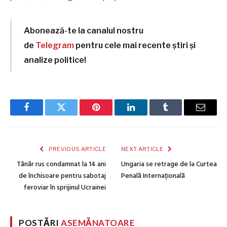
Abonează-te la canalul nostru
de
Telegram
pentru cele mai recente știri și
analize politice!
Facebook
Twitter
Pinterest
LinkedIn
Tumblr
Email
PREVIOUS ARTICLE
NEXT ARTICLE
Tânăr rus condamnat la 14 ani
Ungaria se retrage de la Curtea
de închisoare pentru sabotaj
Penală Internațională
feroviar în sprijinul Ucrainei
POSTĂRI
ASEMĂNATOARE