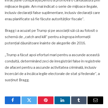
infracțiune conspirația pentru a promova o candidatură prin
mijloace ilegale. Am mai indicat o serie de mijloace ilegale,
inclusiv declarații false suplimentare, inclusiv declarații care
erau planificate să fie făcute autorităților fiscale”.
Bragg i-a acuzat pe Trump și pe asociații săi că au folosit o
schemă de „catch and kill” pentru a îngropa informații
potențial dăunătoare înainte de alegerile din 2016.
„Trump a făcut apoi eforturi mari pentru a ascunde această
conduită, determinând zeci de înregistrări false în registrele
de afaceri pentru a ascunde activitatea criminală, inclusiv
încercări de a încălca legile electorale de stat și federale”, a
susținut Bragg.
Facebook
Twitter
Pinterest
LinkedIn
Tumblr
Email