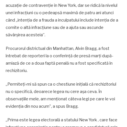
acuzație de contravenție în New York, dar se ridică la nivelul
unei infracțiuni cu o pedeapsă maximă de patru ani atunci
când „intenția de a frauda a inculpatului include intenția de a
comite o altă infracțiune sau de a ajuta sau ascunde
săvârșirea acesteia”.
Procurorul districtual din Manhattan, Alvin Bragg, a fost
întrebat de reporteri la o conferință de presă marți după-
amiază de ce a doua faptă penală nu a fost specificată în
rechizitoriu.
„Permiteți-mi să spun ca o chestiune inițială că rechizitoriul
nu o specifică, deoarece legea nu cere așa ceva. În
observațiile mele, am menționat câteva legi pe care le voi
evidenția din nou acum”, a spus Bragg.
„Prima este legea electorală a statului New York , care face