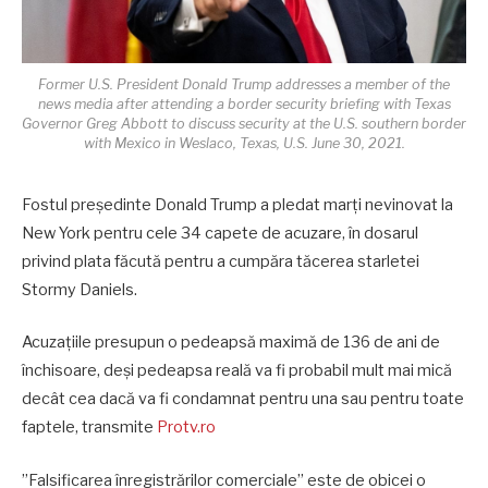
Former U.S. President Donald Trump addresses a member of the
news media after attending a border security briefing with Texas
Governor Greg Abbott to discuss security at the U.S. southern border
with Mexico in Weslaco, Texas, U.S. June 30, 2021.
Fostul președinte Donald Trump a pledat marți nevinovat la
New York pentru cele 34 capete de acuzare, în dosarul
privind plata făcută pentru a cumpăra tăcerea starletei
Stormy Daniels.
Acuzațiile presupun o pedeapsă maximă de 136 de ani de
închisoare, deși pedeapsa reală va fi probabil mult mai mică
decât cea dacă va fi condamnat pentru una sau pentru toate
faptele, transmite
Protv.ro
”Falsificarea înregistrărilor comerciale” este de obicei o