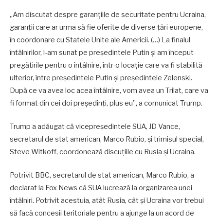
„Am discutat despre garanțiile de securitate pentru Ucraina,
garanții care ar urma să fie oferite de diverse țări europene,
în coordonare cu Statele Unite ale Americii. (…) La finalul
întâlnirilor, l-am sunat pe președintele Putin și am început
pregătirile pentru o întâlnire, într-o locație care va fi stabilită
ulterior, între președintele Putin și președintele Zelenski.
După ce va avea loc acea întâlnire, vom avea un Trilat, care va
fi format din cei doi președinți, plus eu”, a comunicat Trump.
Trump a adăugat că vicepreședintele SUA, JD Vance,
secretarul de stat american, Marco Rubio, și trimisul special,
Steve Witkoff, coordonează discuțiile cu Rusia și Ucraina.
Potrivit BBC, secretarul de stat american, Marco Rubio, a
declarat la Fox News că SUA lucrează la organizarea unei
întâlniri. Potrivit acestuia, atât Rusia, cât și Ucraina vor trebui
să facă concesii teritoriale pentru a ajunge la un acord de