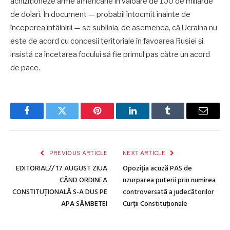
achiziționeze arme americane în valoare de 100 de miliarde
de dolari. În document — probabil întocmit înainte de
începerea întâlnirii — se sublinia, de asemenea, că Ucraina nu
este de acord cu concesii teritoriale în favoarea Rusiei și
insistă ca încetarea focului să fie primul pas către un acord
de pace.
Facebook
Twitter
Pinterest
LinkedIn
Tumblr
Email
PREVIOUS ARTICLE
NEXT ARTICLE
EDITORIAL// 17 AUGUST ZIUA
Opoziția acuză PAS de
CÂND ORDINEA
uzurparea puterii prin numirea
CONSTITUȚIONALĂ S-A DUS PE
controversată a judecătorilor
APA SÂMBETEI
Curții Constituționale