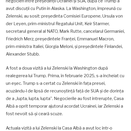
negocieri între președinții Ucrainei și SUA, după ce Trump a
avut discuții cu Putin în Alaska. La Washington, împreună cu
Zelenski, au sosit: președinta Comisiei Europene, Ursula von
der Leyen, prim-ministrul Regatului Unit, Keir Starmer,
secretarul general al NATO, Mark Rutte, cancelarul Germaniei,
Friedrich Merz, președintele Franței, Emmanuel Macron,
prim-ministra Italiei, Giorgia Meloni, și președintele Finlandei,
Alexander Stubb.
A fost a doua vizită a lui Zelenski la Washington după
realegerea lui Trump. Prima, în februarie 2025, s-a încheiat cu
un eșec. Trump s-a certat cu Zelenski în fața presei,
acuzându-l de lipsă de recunoștință față de SUA și de dorința
de a „lupta, lupta, lupta”. Negocierile au fost întrerupte, Casa
Albă a oprit temporar ajutorul acordat Ucrainei, iar Zelenski a
fost nevoit să-și ceară scuze.
Actuala vizită a lui Zelenski la Casa Albă a avut loc într-o