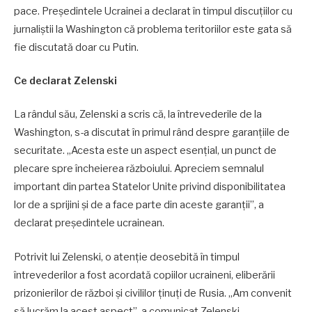
pace. Președintele Ucrainei a declarat în timpul discuțiilor cu
jurnaliștii la Washington că problema teritoriilor este gata să
fie discutată doar cu Putin.
Ce declarat Zelenski
La rândul său, Zelenski a scris că, la întrevederile de la
Washington, s-a discutat în primul rând despre garanțiile de
securitate. „Acesta este un aspect esențial, un punct de
plecare spre încheierea războiului. Apreciem semnalul
important din partea Statelor Unite privind disponibilitatea
lor de a sprijini și de a face parte din aceste garanții”, a
declarat președintele ucrainean.
Potrivit lui Zelenski, o atenție deosebită în timpul
întrevederilor a fost acordată copiilor ucraineni, eliberării
prizonierilor de război și civililor ținuți de Rusia. „Am convenit
să lucrăm la acest aspect”, a comunicat Zelenski.