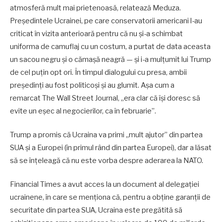
atmosferă mult mai prietenoasă, relatează Meduza.
Președintele Ucrainei, pe care conservatorii americani l-au
criticat în vizita anterioară pentru că nu și-a schimbat
uniforma de camuflaj cu un costum, a purtat de data aceasta
un sacou negru și o cămașă neagră — și i-a mulțumit lui Trump
de cel puțin opt ori. În timpul dialogului cu presa, ambii
președinți au fost politicoși și au glumit. Așa cum a
remarcat The Wall Street Journal, „era clar că își doresc să
evite un eșec al negocierilor, ca în februarie”.
Trump a promis că Ucraina va primi „mult ajutor” din partea
SUA și a Europei (în primul rând din partea Europei), dar a lăsat
să se înțeleagă că nu este vorba despre aderarea la NATO.
Financial Times a avut acces la un document al delegației
ucrainene, în care se menționa că, pentru a obține garanții de
securitate din partea SUA, Ucraina este pregătită să