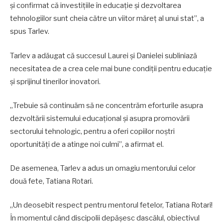
și confirmat că investițiile în educație și dezvoltarea
tehnologiilor sunt cheia către un viitor măreț al unui stat”, a
spus Tarlev.
Tarlev a adăugat că succesul Laurei și Danielei subliniază
necesitatea de a crea cele mai bune condiții pentru educație
și sprijinul tinerilor inovatori.
„Trebuie să continuăm să ne concentrăm eforturile asupra
dezvoltării sistemului educațional și asupra promovării
sectorului tehnologic, pentru a oferi copiilor noștri
oportunități de a atinge noi culmi”, a afirmat el.
De asemenea, Tarlev a adus un omagiu mentorului celor
două fete, Tatiana Rotari.
„Un deosebit respect pentru mentorul fetelor, Tatiana Rotari!
În momentul când discipolii depășesc dascălul, obiectivul