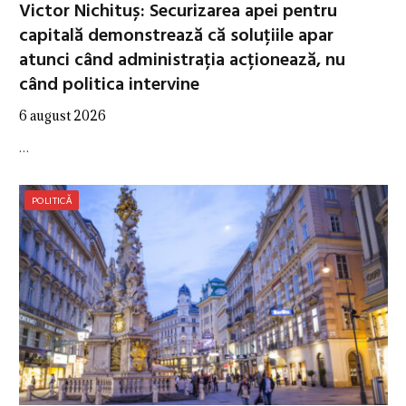
Victor Nichituș: Securizarea apei pentru
capitală demonstrează că soluțiile apar
atunci când administrația acționează, nu
când politica intervine
6 august 2026
…
POLITICĂ