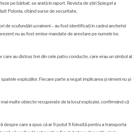
esteze pe bărbat, se arată în raport. Revista de știri Spiegel a
ăsit Polonia, citând surse de securitate.
i de scufundări ucraineni – au fost identificați în cadrul anchetei
 prezent nu au fost emise mandate de arestare pe numele lor,
r care au distrus trei din cele patru conducte, care erau un simbol al
n spatele exploziilor. Fiecare parte a negat implicarea și nimeni nu și
 mai multe obiecte recuperate de la locul exploziei, confirmând că
 despre care a spus că ar fi putut fi folosită pentru a transporta