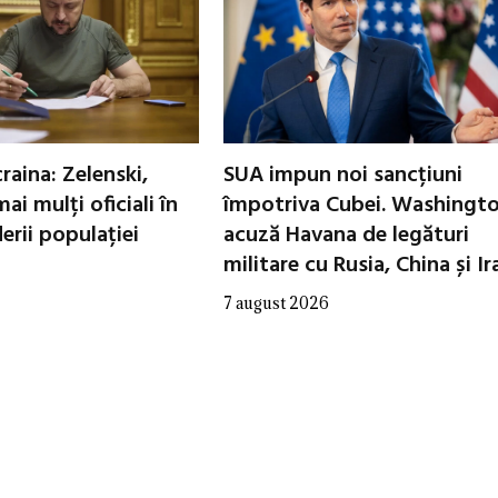
raina: Zelenski,
SUA impun noi sancțiuni
ai mulți oficiali în
împotriva Cubei. Washingt
erii populației
acuză Havana de legături
militare cu Rusia, China și Ir
7 august 2026