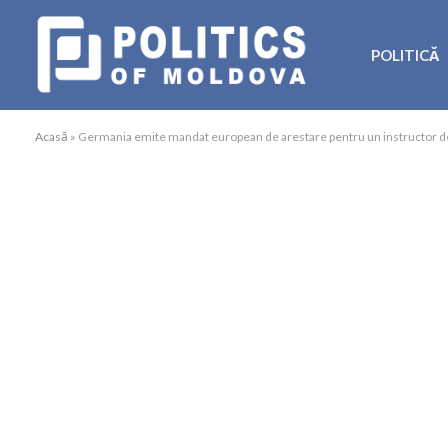
POLITICĂ
Acasă
»
Germania emite mandat european de arestare pentru un instructor d