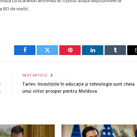
tează că scafandri antrenați ar fi putut atașa dispozitivele la
a 80 de metri.
Facebook
Twitter
Pinterest
LinkedIn
Tumblr
E
NEXT ARTICLE
u
Tarlev: Investițiile în educație și tehnologie sunt cheia
i
unui viitor prosper pentru Moldova