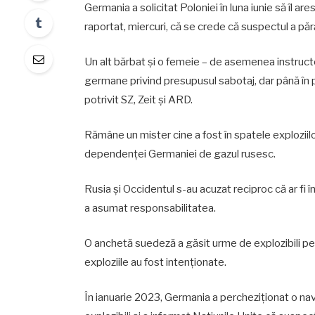
Germania a solicitat Poloniei în luna iunie să îl ar
raportat, miercuri, că se crede că suspectul a păr
Un alt bărbat și o femeie – de asemenea instructor
germane privind presupusul sabotaj, dar până în
potrivit SZ, Zeit și ARD.
Rămâne un mister cine a fost în spatele exploziilo
dependenței Germaniei de gazul rusesc.
Rusia și Occidentul s-au acuzat reciproc că ar fi î
a asumat responsabilitatea.
O anchetă suedeză a găsit urme de explozibili pe
exploziile au fost intenționate.
În ianuarie 2023, Germania a percheziționat o navă