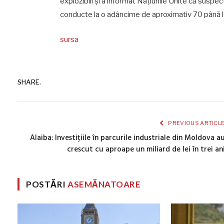
explozibili și a informat Națiunile Unite că suspec
conducte la o adâncime de aproximativ 70 până l
sursa
SHARE.
PREVIOUS ARTICL
Alaiba: Investițiile în parcurile industriale din Moldova a
crescut cu aproape un miliard de lei în trei an
POSTĂRI
ASEMĂNATOARE