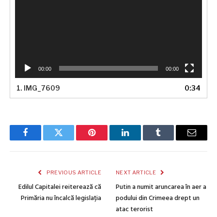
00:00
00:00
1.
IMG_7609
0:34
Facebook
Twitter
Pinterest
LinkedIn
Tumblr
Email
PREVIOUS ARTICLE
NEXT ARTICLE
Edilul Capitalei reiterează că
Putin a numit aruncarea în aer a
Primăria nu încalcă legislația
podului din Crimeea drept un
atac terorist