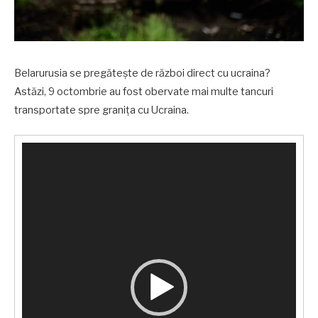
Belarurusia se pregătește de război direct cu ucraina?
Astăzi, 9 octombrie au fost obervate mai multe tancuri
transportate spre granița cu Ucraina.
Player
video