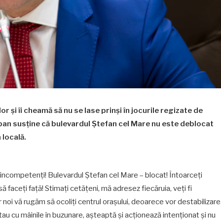
r și îi cheamă să nu se lase prinși în jocurile regizate de
eban susține că bulevardul Ștefan cel Mare nu este deblocat
 locală.
 incompetenți! Bulevardul Ștefan cel Mare – blocat! Întoarceți
să faceți față! Stimați cetățeni, mă adresez fiecăruia, veți fi
r noi vă rugăm să ocoliți centrul orașului, deoarece vor destabilizare
 stau cu mâinile în buzunare, așteaptă și acționează intenționat și nu