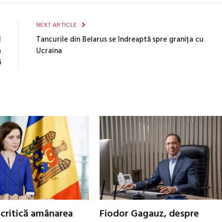
E
NEXT ARTICLE
l
Tancurile din Belarus se îndreaptă spre granița cu
a
Ucraina
ă
critică amânarea
Fiodor Gagauz, despre