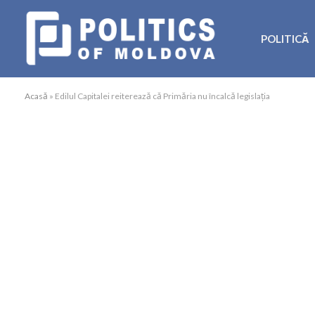
POLITICĂ
Acasă
»
Edilul Capitalei reiterează că Primăria nu încalcă legislația