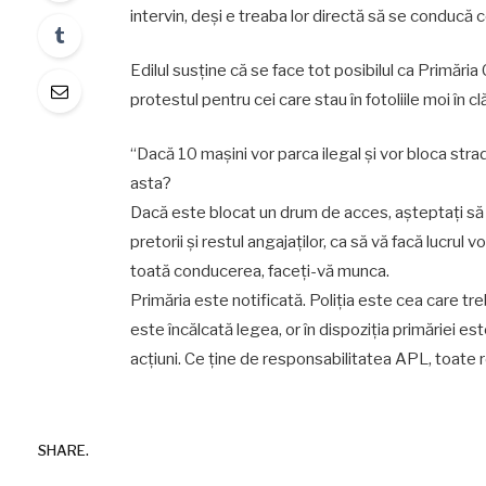
intervin, deși e treaba lor directă să se conducă c
Edilul susține că se face tot posibilul ca Primări
protestul pentru cei care stau în fotoliile moi în clă
“Dacă 10 mașini vor parca ilegal și vor bloca strada
asta?
Dacă este blocat un drum de acces, așteptați să vi
pretorii și restul angajaților, ca să vă facă lucrul
toată conducerea, faceți-vă munca.
Primăria este notificată. Poliția este cea care tr
este încălcată legea, or în dispoziția primăriei e
acțiuni. Ce ține de responsabilitatea APL, toate 
SHARE.