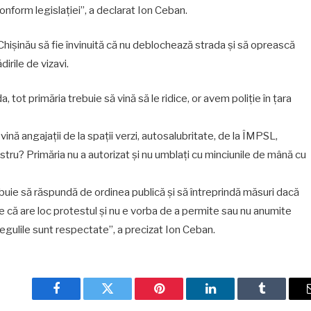
onform legislației”, a declarat Ion Ceban.
a Chișinău să fie învinuită că nu deblochează strada și să oprească
dirile de vizavi.
, tot primăria trebuie să vină să le ridice, or avem poliție în țara
nă angajații de la spații verzi, autosalubritate, de la ÎMPSL,
 vostru? Primăria nu a autorizat și nu umblați cu minciunile de mână cu
ebuie să răspundă de ordinea publică și să întreprindă măsuri dacă
ste că are loc protestul și nu e vorba de a permite sau nu anumite
regulile sunt respectate”, a precizat Ion Ceban.
Facebook
Twitter
Pinterest
LinkedIn
Tumblr