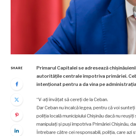
Primarul Capitalei se adresează chișinăuienilo
SHARE
autoritățile centrale împotriva primăriei. C
intenționat pentru a da vina pe administrația
“V-ați învățat să cereți de la Ceban.
Dar Ceban nu încalcă legea, pentru că voi sunteți
poliția locală municipiului Chișinău dacă nu reușiți 
manipulați și puși împotriva Primăriei Chișinău, da
Întrebare către cei responsabili, poliția, care azi