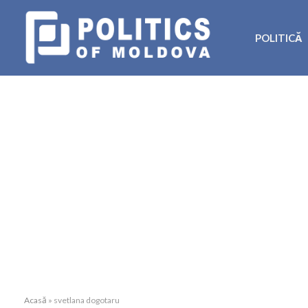
POLITICĂ
Acasă
»
svetlana dogotaru