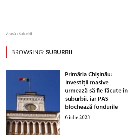
Acasă
»
Suburbii
BROWSING:
SUBURBII
Primăria Chișinău:
Investiții masive
urmează să fie făcute în
suburbii, iar PAS
blochează fondurile
6 iulie 2023