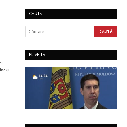
CAUTĂ
RLIVE TV
ii
ez și