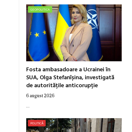
GEOPOLITICA
Fosta ambasadoare a Ucrainei în
SUA, Olga Stefanîșina, investigată
de autoritățile anticorupție
6 august 2026
…
POLITICĂ