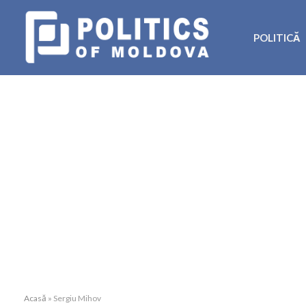
POLITICĂ
Acasă
»
Sergiu Mihov