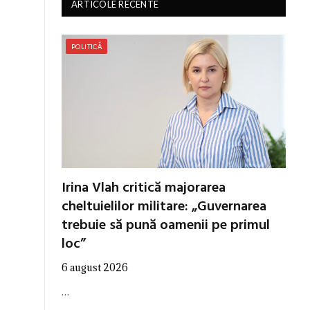
ARTICOLE RECENTE
POLITICĂ
Irina Vlah critică majorarea
cheltuielilor militare: „Guvernarea
trebuie să pună oamenii pe primul
loc”
6 august 2026
…