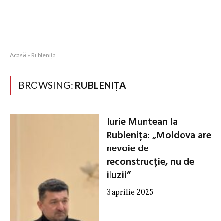
Acasă
»
Rublenița
BROWSING:
RUBLENIȚA
Iurie Muntean la
Rublenița: „Moldova are
nevoie de
reconstrucție, nu de
iluzii”
3 aprilie 2025