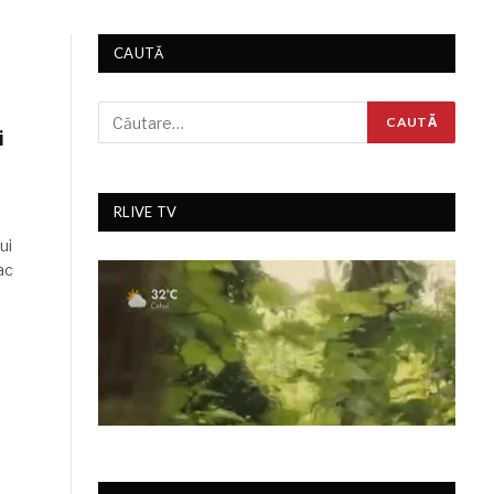
CAUTĂ
i
RLIVE TV
ui
ac