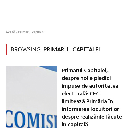
Acasă
»
Primarul capitalei
BROWSING:
PRIMARUL CAPITALEI
Primarul Capitalei,
despre noile piedici
impuse de autoritatea
electorală: CEC
limitează Primăria în
informarea locuitorilor
despre realizările făcute
în capitală