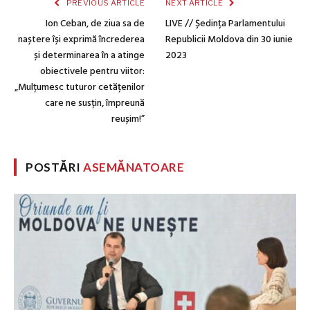
PREVIOUS ARTICLE
NEXT ARTICLE
Ion Ceban, de ziua sa de
LIVE // Ședința Parlamentului
naștere își exprimă încrederea
Republicii Moldova din 30 iunie
și determinarea în a atinge
2023
obiectivele pentru viitor:
„Mulțumesc tuturor cetățenilor
care ne susțin, împreună
reușim!”
POSTĂRI
ASEMĂNATOARE