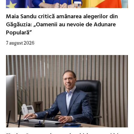
Maia Sandu critică amânarea alegerilor din
Găgăuzia: „Oamenii au nevoie de Adunare
Populară”
7 august 2026